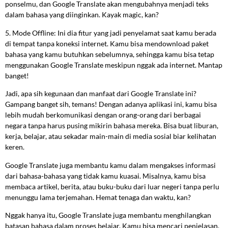
ponselmu, dan Google Translate akan mengubahnya menjadi teks
dalam bahasa yang diinginkan. Kayak magic, kan?
5. Mode Offline: Ini dia fitur yang jadi penyelamat saat kamu berada
di tempat tanpa koneksi internet. Kamu bisa mendownload paket
bahasa yang kamu butuhkan sebelumnya, sehingga kamu bisa tetap
menggunakan Google Translate meskipun nggak ada internet. Mantap
banget!
Jadi, apa sih kegunaan dan manfaat dari Google Translate ini?
Gampang banget sih, temans! Dengan adanya aplikasi ini, kamu bisa
lebih mudah berkomunikasi dengan orang-orang dari berbagai
negara tanpa harus pusing mikirin bahasa mereka. Bisa buat liburan,
kerja, belajar, atau sekadar main-main di media sosial biar kelihatan
keren.
Google Translate juga membantu kamu dalam mengakses informasi
dari bahasa-bahasa yang tidak kamu kuasai. Misalnya, kamu bisa
membaca artikel, berita, atau buku-buku dari luar negeri tanpa perlu
menunggu lama terjemahan. Hemat tenaga dan waktu, kan?
Nggak hanya itu, Google Translate juga membantu menghilangkan
batasan bahasa dalam proses belajar. Kamu bisa mencari penjelasan,