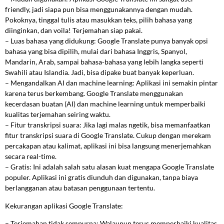
friendly, jadi siapa pun bisa menggunakannya dengan mudah.
Pokoknya, tinggal tulis atau masukkan teks, pilih bahasa yang
diinginkan, dan voila! Terjemahan siap pakai.
– Luas bahasa yang didukung: Google Translate punya banyak opsi
bahasa yang bisa dipilih, mulai dari bahasa Inggris, Spanyol,
Mandarin, Arab, sampai bahasa-bahasa yang lebih langka seperti
Swahili atau Islandia. Jadi, bisa dipake buat banyak keperluan.
– Mengandalkan AI dan machine learning: Aplikasi ini semakin pintar
karena terus berkembang. Google Translate menggunakan
kecerdasan buatan (AI) dan machine learning untuk memperbaiki
kualitas terjemahan seiring waktu.
– Fitur transkripsi suara: Jika lagi malas ngetik, bisa memanfaatkan
fitur transkripsi suara di Google Translate. Cukup dengan merekam
percakapan atau kalimat, aplikasi ini bisa langsung menerjemahkan
secara real-time.
– Gratis: Ini adalah salah satu alasan kuat mengapa Google Translate
populer. Aplikasi ini gratis diunduh dan digunakan, tanpa biaya
berlangganan atau batasan penggunaan tertentu.
Kekurangan aplikasi Google Translate:
– Terjemahan tidak sempurna: Walaupun terus memperbaiki kualitas,