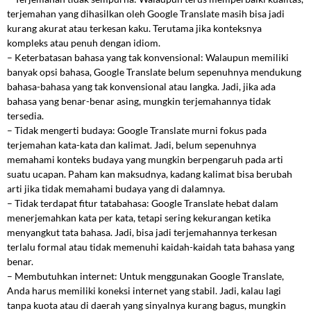
terjemahan yang dihasilkan oleh Google Translate masih bisa jadi
kurang akurat atau terkesan kaku. Terutama jika konteksnya
kompleks atau penuh dengan idiom.
– Keterbatasan bahasa yang tak konvensional: Walaupun memiliki
banyak opsi bahasa, Google Translate belum sepenuhnya mendukung
bahasa-bahasa yang tak konvensional atau langka. Jadi, jika ada
bahasa yang benar-benar asing, mungkin terjemahannya tidak
tersedia.
– Tidak mengerti budaya: Google Translate murni fokus pada
terjemahan kata-kata dan kalimat. Jadi, belum sepenuhnya
memahami konteks budaya yang mungkin berpengaruh pada arti
suatu ucapan. Paham kan maksudnya, kadang kalimat bisa berubah
arti jika tidak memahami budaya yang di dalamnya.
– Tidak terdapat fitur tatabahasa: Google Translate hebat dalam
menerjemahkan kata per kata, tetapi sering kekurangan ketika
menyangkut tata bahasa. Jadi, bisa jadi terjemahannya terkesan
terlalu formal atau tidak memenuhi kaidah-kaidah tata bahasa yang
benar.
– Membutuhkan internet: Untuk menggunakan Google Translate,
Anda harus memiliki koneksi internet yang stabil. Jadi, kalau lagi
tanpa kuota atau di daerah yang sinyalnya kurang bagus, mungkin