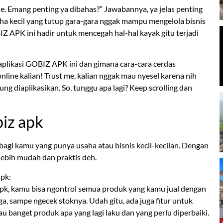
line. Emang penting ya dibahas?” Jawabannya, ya jelas penting
aha kecil yang tutup gara-gara nggak mampu mengelola bisnis
Z APK ini hadir untuk mencegah hal-hal kayak gitu terjadi
ng aplikasi GOBIZ APK ini dan gimana cara-cara cerdas
line kalian! Trust me, kalian nggak mau nyesel karena nih
ung diaplikasikan. So, tunggu apa lagi? Keep scrolling dan
biz apk
 bagi kamu yang punya usaha atau bisnis kecil-kecilan. Dengan
 lebih mudah dan praktis deh.
apk:
k, kamu bisa ngontrol semua produk yang kamu jual dengan
a, sampe ngecek stoknya. Udah gitu, ada juga fitur untuk
u banget produk apa yang lagi laku dan yang perlu diperbaiki.