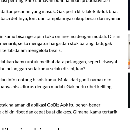
masi penting, kan? Lumayan buat nambah produktivitas!
daftar pesanan yang masuk. Gak perlu klik-lak-klik-luk buat
baca detilnya, font dan tampilannya cukup besar dan nyaman
n kamu bisa ngerapiin toko online-mu dengan mudah. Di sini
enarik, serta mengatur harga dan stok barang. Jadi, gak
h tertib dalam mengelola bisnis.
ahkan kamu untuk melihat data pelanggan, seperti riwayat
ahu pelanggan setia kamu selain di sini, kan?
n info tentang bisnis kamu. Mulai dari ganti nama toko,
anya bisa diurus dengan mudah. Gak perlu ribet keliling
letak halaman di aplikasi GoBiz Apk itu bener-bener
 bikin ribet dan cepat buat diakses. Gimana, kamu tertarik