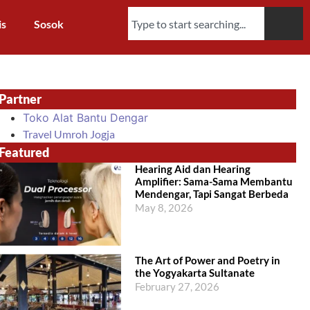
is
Sosok
Partner
Toko Alat Bantu Dengar
Travel Umroh Jogja
Featured
Hearing Aid dan Hearing
Amplifier: Sama-Sama Membantu
Mendengar, Tapi Sangat Berbeda
May 8, 2026
The Art of Power and Poetry in
the Yogyakarta Sultanate
February 27, 2026