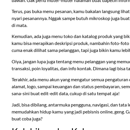
bawah. Gak perlu muter-muter halaman buat dapetin infor
Terus, pas buka menu pesanan, kamu bakalan langsung lihat 
nyari pesanannya. Nggak sampe butuh mikroskop juga buat 
di mata.
Kemudian, ada juga menu toko dan katalog produk yang biki
kamu bisa merapikan deskripsi produk, nambahin foto-foto m
cuma enak dilihat sama pelanggan, tapi juga bikin kamu lebi
Oiya, jangan lupa juga tentang menu pelanggan yang memud
transaksi, poin loyalitas, dan info kontak. Dimana lagi bisa t
Terakhir, ada menu akun yang mengatur semua pengaturan da
alamat, logo, sampai keuangan dan status pembayaran, semu
sana-sini buat edit-edit data, cukup di satu tempat aja!
Jadi, bisa dibilang, antarmuka pengguna, navigasi, dan tata 
memudahkan hidup kamu yang jadi pebisnis online, geng. Gak
buat coba juga?