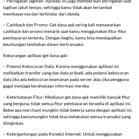
– Peringatan Tagihan: Aplikasi ini juga memberikan peringatan saat
tagihan jatuh tempo, sehingga kamu tidak akan terlambat
membayarnya dan terhindar dari denda.
– Cashback dan Promo: Get dana apk sering kali menawarkan
cashback dan promo menarik saat kamu menggunakan fitur-fitur
pembayaran tertentu. Dengan begitu, kamu bisa mendapatkan
keuntungan tambahan dalam bertransaksi.
Kekurangan aplikasi get dana apk:
– Potensi Kebocoran Data: Karena menggunakan aplikasi ini
melibatkan transfer uang dan data pribadi, ada potensi kebocoran
data jika ada kebocoran keamanan pada server atau jika pengguna
gagal menjaga kerahasiaan informasi mereka.
– Keterbatasan Fitur: Meskipun get dana apk memiliki banyak fitur
yang berguna, tidak semua fitur pembayaran tersedia di aplikasi ini.
Beberapa merchant mungkin tidak bekerja sama dengan aplikasi ini,
sehingga kamumungkin tidak bisa melakukan semua transaksi yang
diinginkan.
– Ketergantungan pada Koneksi Internet: Untuk menggunakan