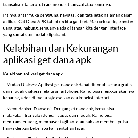
transaksi kita terurut rapi menurut tanggal atau jenisnya.
Intinya, antarmuka pengguna, navigasi, dan tata letak halaman dalam
aplikasi Get Dana APK tuh bikin kita ga ribet. Mau cek saldo, transfer
uang, atau nabung, semuanya ada di tangan kita dengan interface
yang santai dan mudah dipahami.
Kelebihan dan Kekurangan
aplikasi get dana apk
Kelebihan aplikasi get dana apk:
– Mudah Diakses: Aplikasi get dana apk dapat diunduh secara gratis
dan mudah diakses melalui smartphone. Kamu bisa menggunakannya
kapan saja dan di mana saja asalkan ada koneksi internet.
– Memudahkan Transaksi: Dengan get dana apk, kamu bisa
melakukan transaksi dengan cepat dan mudah. Kamu bisa
mentransfer uang, membayar tagihan, atau bahkan membeli pulsa
hanya dengan beberapa kali sentuhan layar.