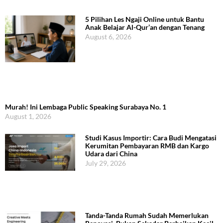
5 Pilihan Les Ngaji Online untuk Bantu
Anak Belajar Al-Qur’an dengan Tenang
August 6, 2026
Murah! Ini Lembaga Public Speaking Surabaya No. 1
August 1, 2026
Studi Kasus Importir: Cara Budi Mengatasi
Kerumitan Pembayaran RMB dan Kargo
Udara dari China
July 29, 2026
Tanda-Tanda Rumah Sudah Memerlukan