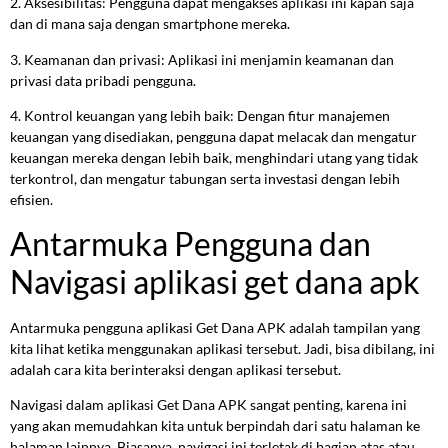
2. Aksesibilitas: Pengguna dapat mengakses aplikasi ini kapan saja
dan di mana saja dengan smartphone mereka.
3. Keamanan dan privasi: Aplikasi ini menjamin keamanan dan
privasi data pribadi pengguna.
4. Kontrol keuangan yang lebih baik: Dengan fitur manajemen
keuangan yang disediakan, pengguna dapat melacak dan mengatur
keuangan mereka dengan lebih baik, menghindari utang yang tidak
terkontrol, dan mengatur tabungan serta investasi dengan lebih
efisien.
Antarmuka Pengguna dan
Navigasi aplikasi get dana apk
Antarmuka pengguna aplikasi Get Dana APK adalah tampilan yang
kita lihat ketika menggunakan aplikasi tersebut. Jadi, bisa dibilang, ini
adalah cara kita berinteraksi dengan aplikasi tersebut.
Navigasi dalam aplikasi Get Dana APK sangat penting, karena ini
yang akan memudahkan kita untuk berpindah dari satu halaman ke
halaman lainnya. Biasanya, navigasi ini terletak di bagian atas atau