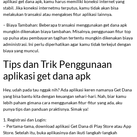
aplikasi get dana apk, kamu harus memiliki koneksi internet yang
stabil. Jika koneksi internetmu terputus, kamu tidak akan bisa
melakukan transaksi atau mengakses fitur aplikasi lainnya.
– Biaya Tambahan: Beberapa transaksi menggunakan get dana apk
mungkin dikenakan biaya tambahan. Misalnya, penggunaan fitur top
up pulsa atau pembayaran tagihan tertentu mungkin dikenakan biaya
administrasi. Ini perlu diperhatikan agar kamu tidak terkejut dengan
biaya yang muncul.
Tips dan Trik Penggunaan
aplikasi get dana apk
Hey, udah pada tau nggak nih? Ada aplikasi keren namanya Get Dana
yang bisa bantu kita dengan keuangan sehari-hari. Nah, biar kamu
lebih paham gimana cara menggunakan fitur-fitur yang ada, aku
punya tips dan panduan praktisnya. Simak ya!
1. Registrasi dan Login:
– Pertama-tama, download aplikasi Get Dana di Play Store atau App
Store. Setelah itu, buka aplikasinya dan ikuti langkah-langkah