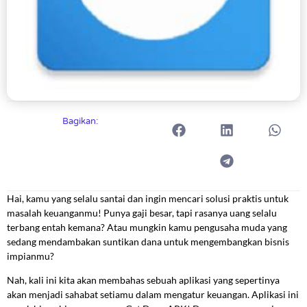
Bagikan:
Hai, kamu yang selalu santai dan ingin mencari solusi praktis untuk
masalah keuanganmu! Punya gaji besar, tapi rasanya uang selalu
terbang entah kemana? Atau mungkin kamu pengusaha muda yang
sedang mendambakan suntikan dana untuk mengembangkan bisnis
impianmu?
Nah, kali ini kita akan membahas sebuah aplikasi yang sepertinya
akan menjadi sahabat setiamu dalam mengatur keuangan. Aplikasi ini