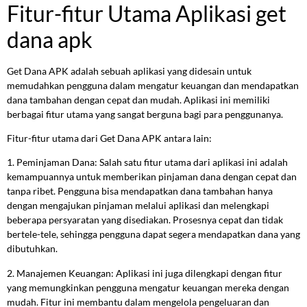
Fitur-fitur Utama Aplikasi get
dana apk
Get Dana APK adalah sebuah aplikasi yang didesain untuk
memudahkan pengguna dalam mengatur keuangan dan mendapatkan
dana tambahan dengan cepat dan mudah. Aplikasi ini memiliki
berbagai fitur utama yang sangat berguna bagi para penggunanya.
Fitur-fitur utama dari Get Dana APK antara lain:
1. Peminjaman Dana: Salah satu fitur utama dari aplikasi ini adalah
kemampuannya untuk memberikan pinjaman dana dengan cepat dan
tanpa ribet. Pengguna bisa mendapatkan dana tambahan hanya
dengan mengajukan pinjaman melalui aplikasi dan melengkapi
beberapa persyaratan yang disediakan. Prosesnya cepat dan tidak
bertele-tele, sehingga pengguna dapat segera mendapatkan dana yang
dibutuhkan.
2. Manajemen Keuangan: Aplikasi ini juga dilengkapi dengan fitur
yang memungkinkan pengguna mengatur keuangan mereka dengan
mudah. Fitur ini membantu dalam mengelola pengeluaran dan