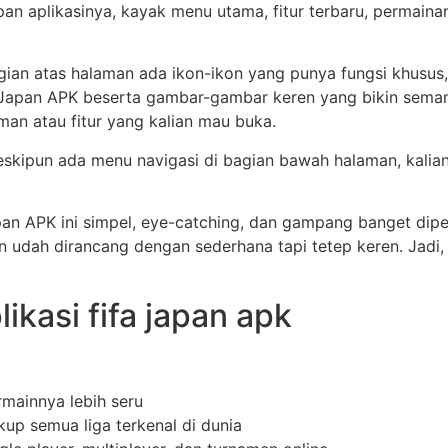
pan aplikasinya, kayak menu utama, fitur terbaru, permaina
ian atas halaman ada ikon-ikon yang punya fungsi khusus, ka
IFA Japan APK beserta gambar-gambar keren yang bikin sem
aman atau fitur yang kalian mau buka.
meskipun ada menu navigasi di bagian bawah halaman, kalian
n APK ini simpel, eye-catching, dan gampang banget dipelaj
udah dirancang dengan sederhana tapi tetep keren. Jadi, 
kasi fifa japan apk
rmainnya lebih seru
kup semua liga terkenal di dunia