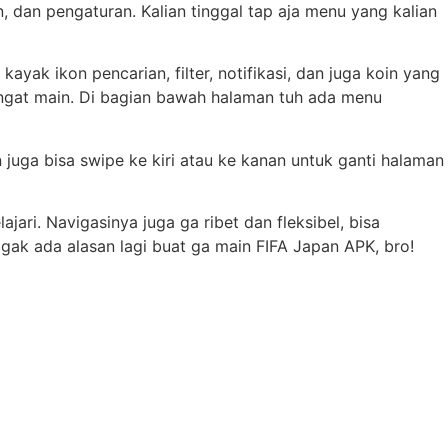
n, dan pengaturan. Kalian tinggal tap aja menu yang kalian
yak ikon pencarian, filter, notifikasi, dan juga koin yang
angat main. Di bagian bawah halaman tuh ada menu
 juga bisa swipe ke kiri atau ke kanan untuk ganti halaman
ari. Navigasinya juga ga ribet dan fleksibel, bisa
gak ada alasan lagi buat ga main FIFA Japan APK, bro!