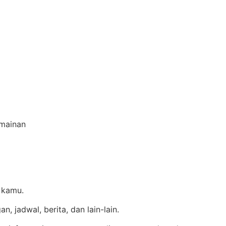
rmainan
 kamu.
, jadwal, berita, dan lain-lain.