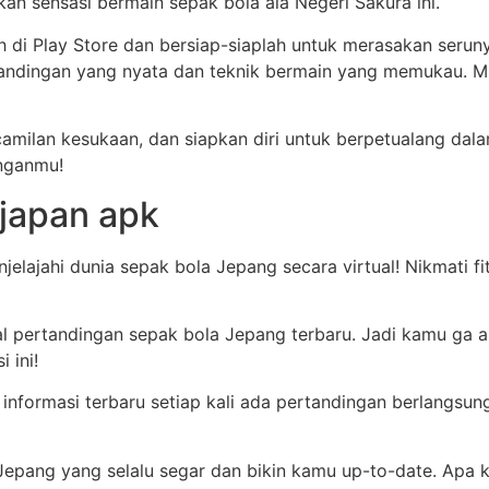
an sensasi bermain sepak bola ala Negeri Sakura ini.
 di Play Store dan bersiap-siaplah untuk merasakan serun
andingan yang nyata dan teknik bermain yang memukau. Mun
 camilan kesukaan, dan siapkan diri untuk berpetualang dal
anganmu!
a japan apk
elajahi dunia sepak bola Jepang secara virtual! Nikmati fi
l pertandingan sepak bola Jepang terbaru. Jadi kamu ga a
 ini!
nformasi terbaru setiap kali ada pertandingan berlangsung. 
la Jepang yang selalu segar dan bikin kamu up-to-date. Apa