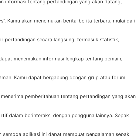
an informasi tentang pertandingan yang akan datang,
ews”. Kamu akan menemukan berita-berita terbaru, mulai dari
r pertandingan secara langsung, termasuk statistik,
amu dapat menemukan informasi lengkap tentang pemain,
alaman. Kamu dapat bergabung dengan grup atau forum
ntuk menerima pemberitahuan tentang pertandingan yang akan
rtif dalam berinteraksi dengan pengguna lainnya. Sepak
 dan semoga aplikasi ini dapat membuat pengalaman sepak