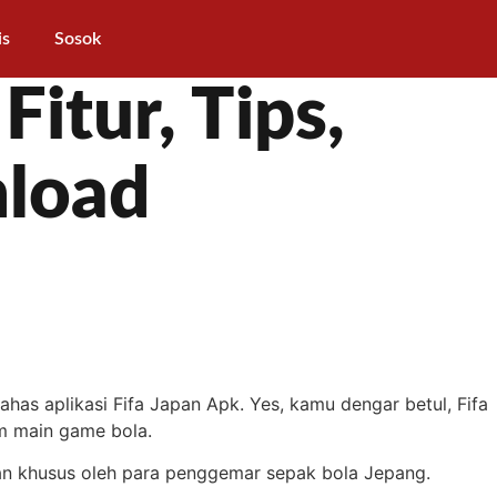
is
Sosok
Fitur, Tips,
nload
has aplikasi Fifa Japan Apk. Yes, kamu dengar betul, Fifa
am main game bola.
n khusus oleh para penggemar sepak bola Jepang.