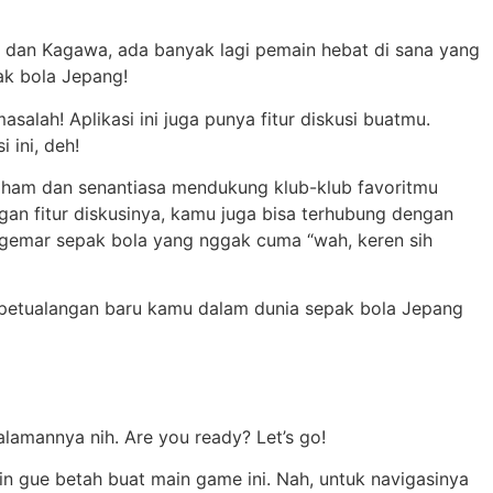
 dan Kagawa, ada banyak lagi pemain hebat di sana yang
ak bola Jepang!
alah! Aplikasi ini juga punya fitur diskusi buatmu.
 ini, deh!
aham dan senantiasa mendukung klub-klub favoritmu
gan fitur diskusinya, kamu juga bisa terhubung dengan
ggemar sepak bola yang nggak cuma “wah, keren sih
li petualangan baru kamu dalam dunia sepak bola Jepang
alamannya nih. Are you ready? Let’s go!
n gue betah buat main game ini. Nah, untuk navigasinya