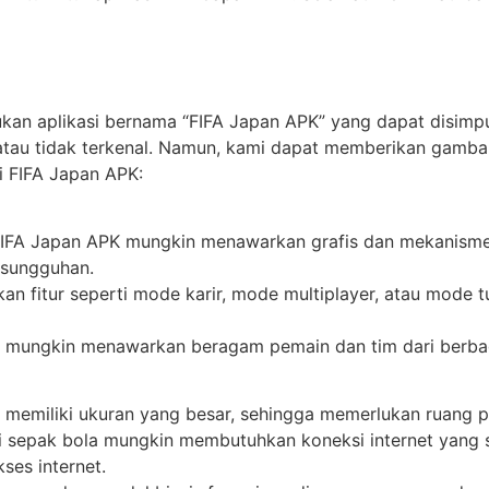
kan aplikasi bernama “FIFA Japan APK” yang dapat disimp
 atau tidak terkenal. Namun, kami dapat memberikan gamb
i FIFA Japan APK:
si FIFA Japan APK mungkin menawarkan grafis dan mekanism
 sungguhan.
diakan fitur seperti mode karir, mode multiplayer, atau m
 mungkin menawarkan beragam pemain dan tim dari berbaga
ali memiliki ukuran yang besar, sehingga memerlukan ruang
si sepak bola mungkin membutuhkan koneksi internet yang s
ses internet.