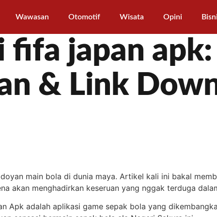
Wawasan
Otomotif
Wisata
Opini
Bisn
fifa japan apk: 
an & Link Dow
oyan main bola di dunia maya. Artikel kali ini bakal memba
karena akan menghadirkan keseruan yang nggak terduga dal
n Apk adalah aplikasi game sepak bola yang dikembangka