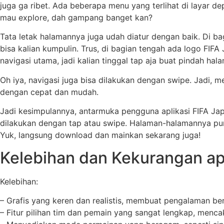
juga ga ribet. Ada beberapa menu yang terlihat di layar de
mau explore, dah gampang banget kan?
Tata letak halamannya juga udah diatur dengan baik. Di bag
bisa kalian kumpulin. Trus, di bagian tengah ada logo F
navigasi utama, jadi kalian tinggal tap aja buat pindah hal
Oh iya, navigasi juga bisa dilakukan dengan swipe. Jadi, 
dengan cepat dan mudah.
Jadi kesimpulannya, antarmuka pengguna aplikasi FIFA Japa
dilakukan dengan tap atau swipe. Halaman-halamannya pun 
Yuk, langsung download dan mainkan sekarang juga!
Kelebihan dan Kekurangan apli
Kelebihan:
– Grafis yang keren dan realistis, membuat pengalaman be
– Fitur pilihan tim dan pemain yang sangat lengkap, menca