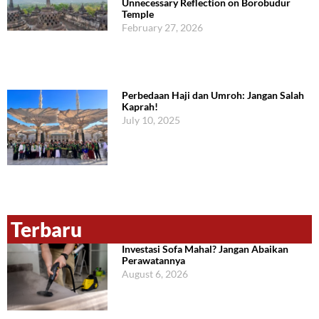
Unnecessary Reflection on Borobudur
Temple
February 27, 2026
Perbedaan Haji dan Umroh: Jangan Salah
Kaprah!
July 10, 2025
Terbaru
Investasi Sofa Mahal? Jangan Abaikan
Perawatannya
August 6, 2026