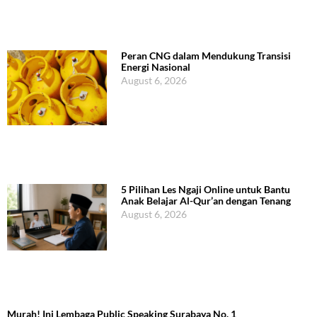
Peran CNG dalam Mendukung Transisi
Energi Nasional
August 6, 2026
5 Pilihan Les Ngaji Online untuk Bantu
Anak Belajar Al-Qur’an dengan Tenang
August 6, 2026
Murah! Ini Lembaga Public Speaking Surabaya No. 1