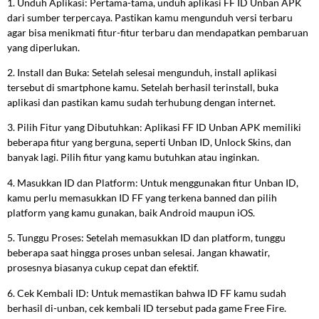
1. Unduh Aplikasi: Pertama-tama, unduh aplikasi FF ID Unban APK
dari sumber terpercaya. Pastikan kamu mengunduh versi terbaru
agar bisa menikmati fitur-fitur terbaru dan mendapatkan pembaruan
yang diperlukan.
2. Install dan Buka: Setelah selesai mengunduh, install aplikasi
tersebut di smartphone kamu. Setelah berhasil terinstall, buka
aplikasi dan pastikan kamu sudah terhubung dengan internet.
3. Pilih Fitur yang Dibutuhkan: Aplikasi FF ID Unban APK memiliki
beberapa fitur yang berguna, seperti Unban ID, Unlock Skins, dan
banyak lagi. Pilih fitur yang kamu butuhkan atau inginkan.
4. Masukkan ID dan Platform: Untuk menggunakan fitur Unban ID,
kamu perlu memasukkan ID FF yang terkena banned dan pilih
platform yang kamu gunakan, baik Android maupun iOS.
5. Tunggu Proses: Setelah memasukkan ID dan platform, tunggu
beberapa saat hingga proses unban selesai. Jangan khawatir,
prosesnya biasanya cukup cepat dan efektif.
6. Cek Kembali ID: Untuk memastikan bahwa ID FF kamu sudah
berhasil di-unban, cek kembali ID tersebut pada game Free Fire.