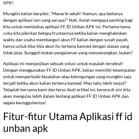
APK!
Mungkin kalian berpikir, “Menarik sekali! Namun, apa bedanya
dengan aplikasi lain yang serupa?” Nah, itulah mengapa penting bagi
kita untuk membahas aplikasi FF ID Unban APK ini. Pertama-tama,
coba kita pikirkan betapa frustasinya ketika kalian menghabiskan
waktu dan usaha membangun akun FF kalian dengan susah payah,
hanya untuk tiba-tiba akun itu terkena banned dengan alasan yang
tidak jelas. Sungguh bukan pengalaman yang menyenangkan, bukan?
Aplikasi ini menjanjikan sebuah solusi untuk masalah tersebut!
Dengan menggunakan FF ID Unban APK, kalian memiliki kesempatan
untuk memperbaiki kesalahan atau kebingungan yang mungkin saja
terjadi ketika akun kalian terkena banned. Mau tahu lebih lanjut?
Tetaplah bersama kami dan terus ikuti artikel ini, karena di sini kita
akan mengulas lebih dalam tentang aplikasi FF ID Unban APK dan
segala keunggulannya!
Fitur-fitur Utama Aplikasi ff id
unban apk