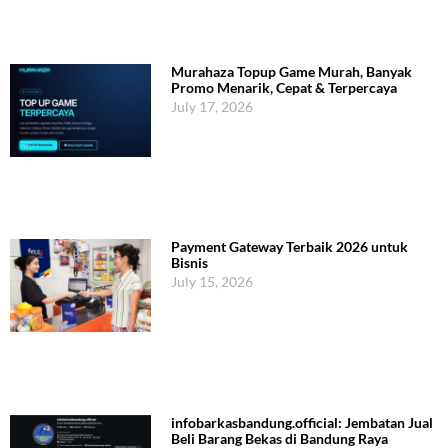
Murahaza Topup Game Murah, Banyak
Promo Menarik, Cepat & Terpercaya
July 17, 2026
Payment Gateway Terbaik 2026 untuk
Bisnis
July 15, 2026
infobarkasbandung.official: Jembatan Jual
Beli Barang Bekas di Bandung Raya