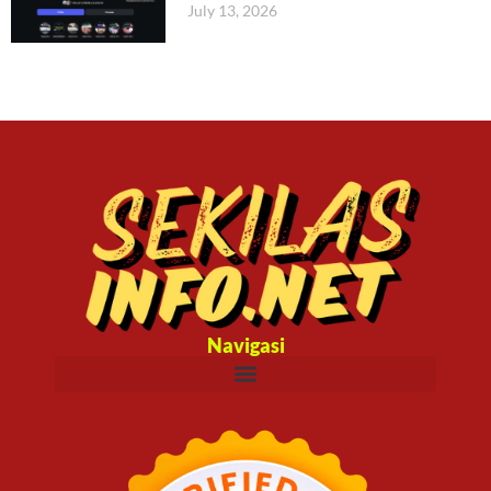
July 13, 2026
Navigasi