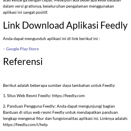
dalam versi gratisnya, keseluruhan pengalaman menggunakan
aplikasi ini sangat positif.
Link Download Aplikasi Feedly
Anda dapat mengunduh aplikasi ini di link berikut ini :
– Google Play Store
Referensi
Berikut adalah beberapa sumber daya tambahan untuk Feedly:
1. Situs Web Resmi Feedly: https://feedly.com
2. Panduan Pengguna Feedly: Anda dapat mengunjungi bagian
Bantuan di situs web resmi Feedly untuk mendapatkan panduan
lengkap mengenai fitur dan fungsionalitas aplikasi ini. Linknya adalah:
https://feedly.com/i/help