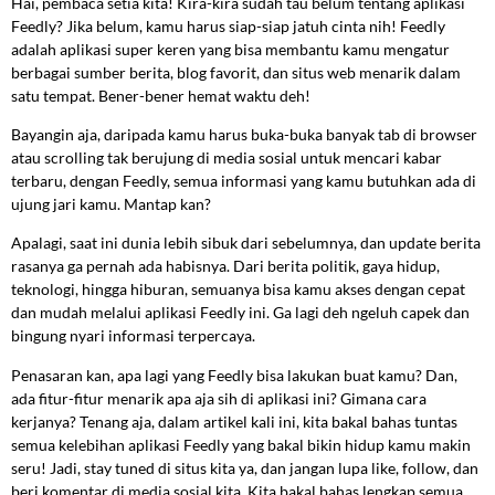
Hai, pembaca setia kita! Kira-kira sudah tau belum tentang aplikasi
Feedly? Jika belum, kamu harus siap-siap jatuh cinta nih! Feedly
adalah aplikasi super keren yang bisa membantu kamu mengatur
berbagai sumber berita, blog favorit, dan situs web menarik dalam
satu tempat. Bener-bener hemat waktu deh!
Bayangin aja, daripada kamu harus buka-buka banyak tab di browser
atau scrolling tak berujung di media sosial untuk mencari kabar
terbaru, dengan Feedly, semua informasi yang kamu butuhkan ada di
ujung jari kamu. Mantap kan?
Apalagi, saat ini dunia lebih sibuk dari sebelumnya, dan update berita
rasanya ga pernah ada habisnya. Dari berita politik, gaya hidup,
teknologi, hingga hiburan, semuanya bisa kamu akses dengan cepat
dan mudah melalui aplikasi Feedly ini. Ga lagi deh ngeluh capek dan
bingung nyari informasi terpercaya.
Penasaran kan, apa lagi yang Feedly bisa lakukan buat kamu? Dan,
ada fitur-fitur menarik apa aja sih di aplikasi ini? Gimana cara
kerjanya? Tenang aja, dalam artikel kali ini, kita bakal bahas tuntas
semua kelebihan aplikasi Feedly yang bakal bikin hidup kamu makin
seru! Jadi, stay tuned di situs kita ya, dan jangan lupa like, follow, dan
beri komentar di media sosial kita. Kita bakal bahas lengkap semua