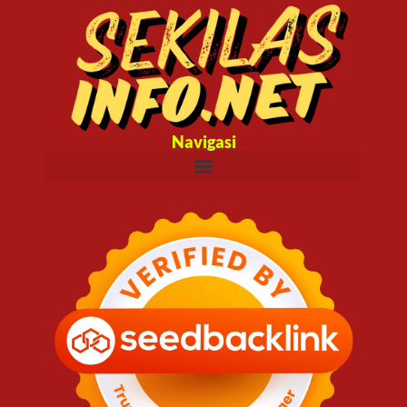
Navigasi