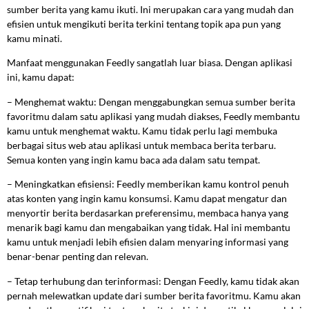
sumber berita yang kamu ikuti. Ini merupakan cara yang mudah dan
efisien untuk mengikuti berita terkini tentang topik apa pun yang
kamu minati.
Manfaat menggunakan Feedly sangatlah luar biasa. Dengan aplikasi
ini, kamu dapat:
– Menghemat waktu: Dengan menggabungkan semua sumber berita
favoritmu dalam satu aplikasi yang mudah diakses, Feedly membantu
kamu untuk menghemat waktu. Kamu tidak perlu lagi membuka
berbagai situs web atau aplikasi untuk membaca berita terbaru.
Semua konten yang ingin kamu baca ada dalam satu tempat.
– Meningkatkan efisiensi: Feedly memberikan kamu kontrol penuh
atas konten yang ingin kamu konsumsi. Kamu dapat mengatur dan
menyortir berita berdasarkan preferensimu, membaca hanya yang
menarik bagi kamu dan mengabaikan yang tidak. Hal ini membantu
kamu untuk menjadi lebih efisien dalam menyaring informasi yang
benar-benar penting dan relevan.
– Tetap terhubung dan terinformasi: Dengan Feedly, kamu tidak akan
pernah melewatkan update dari sumber berita favoritmu. Kamu akan