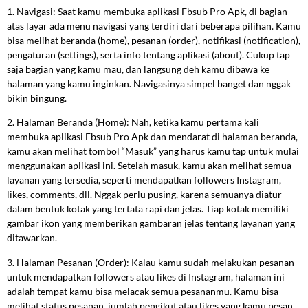
1. Navigasi: Saat kamu membuka aplikasi Fbsub Pro Apk, di bagian
atas layar ada menu navigasi yang terdiri dari beberapa pilihan. Kamu
bisa melihat beranda (home), pesanan (order), notifikasi (notification),
pengaturan (settings), serta info tentang aplikasi (about). Cukup tap
saja bagian yang kamu mau, dan langsung deh kamu dibawa ke
halaman yang kamu inginkan. Navigasinya simpel banget dan nggak
bikin bingung.
2. Halaman Beranda (Home): Nah, ketika kamu pertama kali
membuka aplikasi Fbsub Pro Apk dan mendarat di halaman beranda,
kamu akan melihat tombol “Masuk” yang harus kamu tap untuk mulai
menggunakan aplikasi ini. Setelah masuk, kamu akan melihat semua
layanan yang tersedia, seperti mendapatkan followers Instagram,
likes, comments, dll. Nggak perlu pusing, karena semuanya diatur
dalam bentuk kotak yang tertata rapi dan jelas. Tiap kotak memiliki
gambar ikon yang memberikan gambaran jelas tentang layanan yang
ditawarkan.
3. Halaman Pesanan (Order): Kalau kamu sudah melakukan pesanan
untuk mendapatkan followers atau likes di Instagram, halaman ini
adalah tempat kamu bisa melacak semua pesananmu. Kamu bisa
melihat status pesanan, jumlah pengikut atau likes yang kamu pesan,