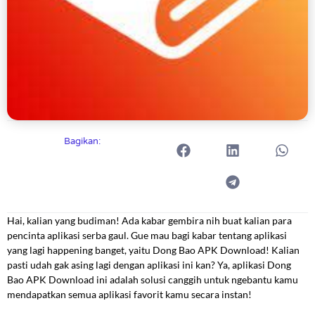
Bagikan:
Hai, kalian yang budiman! Ada kabar gembira nih buat kalian para
pencinta aplikasi serba gaul. Gue mau bagi kabar tentang aplikasi
yang lagi happening banget, yaitu Dong Bao APK Download! Kalian
pasti udah gak asing lagi dengan aplikasi ini kan? Ya, aplikasi Dong
Bao APK Download ini adalah solusi canggih untuk ngebantu kamu
mendapatkan semua aplikasi favorit kamu secara instan!