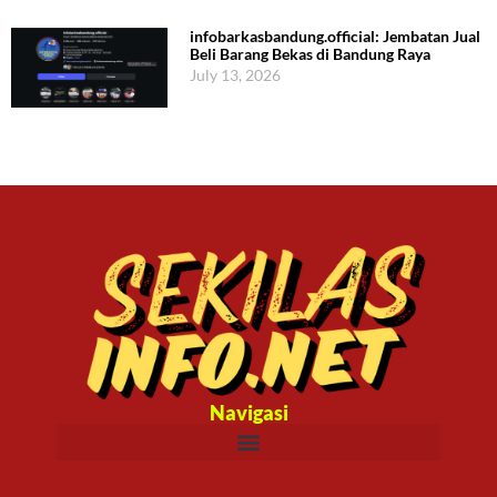
infobarkasbandung.official: Jembatan Jual
Beli Barang Bekas di Bandung Raya
July 13, 2026
Navigasi