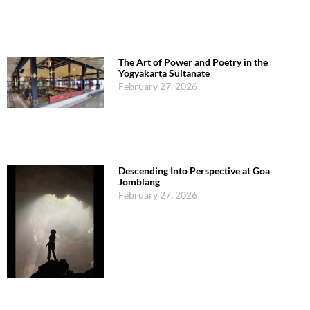
The Art of Power and Poetry in the
Yogyakarta Sultanate
February 27, 2026
Descending Into Perspective at Goa
Jomblang
February 27, 2026