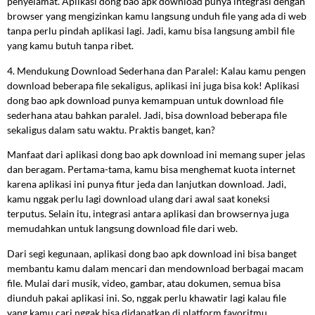
penyelamat. Aplikasi dong bao apk download punya integrasi dengan
browser yang mengizinkan kamu langsung unduh file yang ada di web
tanpa perlu pindah aplikasi lagi. Jadi, kamu bisa langsung ambil file
yang kamu butuh tanpa ribet.
4. Mendukung Download Sederhana dan Paralel: Kalau kamu pengen
download beberapa file sekaligus, aplikasi ini juga bisa kok! Aplikasi
dong bao apk download punya kemampuan untuk download file
sederhana atau bahkan paralel. Jadi, bisa download beberapa file
sekaligus dalam satu waktu. Praktis banget, kan?
Manfaat dari aplikasi dong bao apk download ini memang super jelas
dan beragam. Pertama-tama, kamu bisa menghemat kuota internet
karena aplikasi ini punya fitur jeda dan lanjutkan download. Jadi,
kamu nggak perlu lagi download ulang dari awal saat koneksi
terputus. Selain itu, integrasi antara aplikasi dan browsernya juga
memudahkan untuk langsung download file dari web.
Dari segi kegunaan, aplikasi dong bao apk download ini bisa banget
membantu kamu dalam mencari dan mendownload berbagai macam
file. Mulai dari musik, video, gambar, atau dokumen, semua bisa
diunduh pakai aplikasi ini. So, nggak perlu khawatir lagi kalau file
yang kamu cari nggak bisa didapatkan di platform favoritmu.