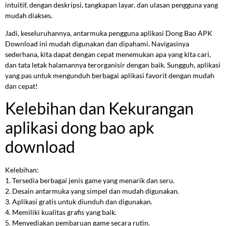
intuitif, dengan deskripsi, tangkapan layar, dan ulasan pengguna yang
mudah diakses.
Jadi, keseluruhannya, antarmuka pengguna aplikasi Dong Bao APK
Download ini mudah digunakan dan dipahami. Navigasinya
sederhana, kita dapat dengan cepat menemukan apa yang kita cari,
dan tata letak halamannya terorganisir dengan baik. Sungguh, aplikasi
yang pas untuk mengunduh berbagai aplikasi favorit dengan mudah
dan cepat!
Kelebihan dan Kekurangan
aplikasi dong bao apk
download
Kelebihan:
1. Tersedia berbagai jenis game yang menarik dan seru.
2. Desain antarmuka yang simpel dan mudah digunakan.
3. Aplikasi gratis untuk diunduh dan digunakan.
4. Memiliki kualitas grafis yang baik.
5. Menyediakan pembaruan game secara rutin.