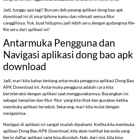
Jadi, tunggu apa lagi? Buruan deh pasang aplikasi dong bao apk
download ini di smartphone kamu dan nikmati semua fitur
canggihnya. Yuk, buat hidupmu jadi lebih seru dengan gudangnya file-
file seru dari aplikasi ini!
Antarmuka Pengguna dan
Navigasi aplikasi dong bao apk
download
Jadi, mari kita bahas tentang antarmuka pengguna aplikasi Dong Bao
APK Download ini. Antarmuka pengguna adalah cara kita
berinteraksi dengan aplikasi saat menggunakannya. Bayangkan ini
sebagai tampilan dan fitur-fitur yang kita lihat dan gunakan ketika
membuka aplikasi tersebut. Sekarang, mari kita mulai dengan
navigasinya.
Navigasi di aplikasi ini sangat mudah dipahami. Ketika kita membuka
aplikasi Dong Bao APK Download, kita akan melihat beranda yang
berisi daftar aplikasi yang bisa diunduh. Nah, dari sini, kita bisa