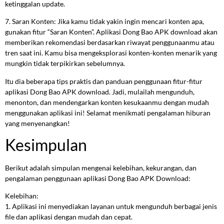
ketinggalan update.
7. Saran Konten: Jika kamu tidak yakin ingin mencari konten apa,
gunakan fitur “Saran Konten”. Aplikasi Dong Bao APK download akan
memberikan rekomendasi berdasarkan riwayat penggunaanmu atau
tren saat ini. Kamu bisa mengeksplorasi konten-konten menarik yang
mungkin tidak terpikirkan sebelumnya.
Itu dia beberapa tips praktis dan panduan penggunaan fitur-fitur
aplikasi Dong Bao APK download. Jadi, mulailah mengunduh,
menonton, dan mendengarkan konten kesukaanmu dengan mudah
menggunakan aplikasi ini! Selamat menikmati pengalaman hiburan
yang menyenangkan!
Kesimpulan
Berikut adalah simpulan mengenai kelebihan, kekurangan, dan
pengalaman penggunaan aplikasi Dong Bao APK Download:
Kelebihan:
1. Aplikasi ini menyediakan layanan untuk mengunduh berbagai jenis
file dan aplikasi dengan mudah dan cepat.