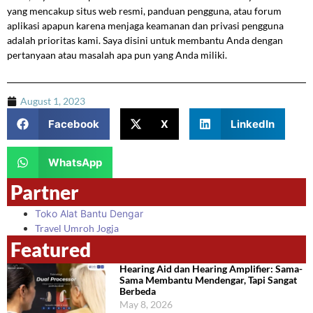
yang mencakup situs web resmi, panduan pengguna, atau forum
aplikasi apapun karena menjaga keamanan dan privasi pengguna
adalah prioritas kami. Saya disini untuk membantu Anda dengan
pertanyaan atau masalah apa pun yang Anda miliki.
August 1, 2023
Facebook
X
LinkedIn
WhatsApp
Partner
Toko Alat Bantu Dengar
Travel Umroh Jogja
Featured
Hearing Aid dan Hearing Amplifier: Sama-
Sama Membantu Mendengar, Tapi Sangat
Berbeda
May 8, 2026