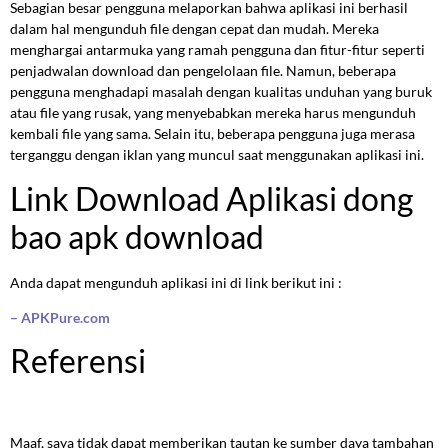
Sebagian besar pengguna melaporkan bahwa aplikasi ini berhasil
dalam hal mengunduh file dengan cepat dan mudah. Mereka
menghargai antarmuka yang ramah pengguna dan fitur-fitur seperti
penjadwalan download dan pengelolaan file. Namun, beberapa
pengguna menghadapi masalah dengan kualitas unduhan yang buruk
atau file yang rusak, yang menyebabkan mereka harus mengunduh
kembali file yang sama. Selain itu, beberapa pengguna juga merasa
terganggu dengan iklan yang muncul saat menggunakan aplikasi ini.
Link Download Aplikasi dong
bao apk download
Anda dapat mengunduh aplikasi ini di link berikut ini :
– APKPure.com
Referensi
Maaf, saya tidak dapat memberikan tautan ke sumber daya tambahan