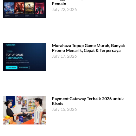
Pemain
July 22, 2026
Murahaza Topup Game Murah, Banyak
Promo Menarik, Cepat & Terpercaya
July 17, 2026
Payment Gateway Terbaik 2026 untuk
Bisnis
July 15, 2026