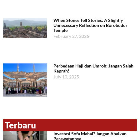
When Stones Tell Stories: A Slightly
Unnecessary Reflection on Borobudur
Temple
February 27, 2026
Perbedaan Haji dan Umroh: Jangan Salah
Kaprah!
July 10, 2025
Terbaru
Investasi Sofa Mahal? Jangan Abaikan
Perawatannya