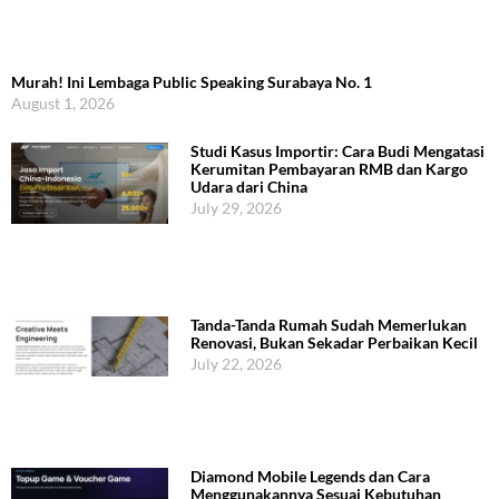
Murah! Ini Lembaga Public Speaking Surabaya No. 1
August 1, 2026
Studi Kasus Importir: Cara Budi Mengatasi
Kerumitan Pembayaran RMB dan Kargo
Udara dari China
July 29, 2026
Tanda-Tanda Rumah Sudah Memerlukan
Renovasi, Bukan Sekadar Perbaikan Kecil
July 22, 2026
Diamond Mobile Legends dan Cara
Menggunakannya Sesuai Kebutuhan