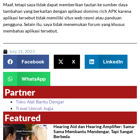
Maaf, tetapi saya tidak dapat memberikan tautan ke sumber daya
tambahan yang berkaitan dengan aplikasi domino rich APK karena
aplikasi tersebut tidak memiliki situs web resmi atau panduan
pengguna. Selain itu, saya tidak menemukan forum yang khusus
membahas aplikasi tersebut.
July 31, 2023
Facebook
X
LinkedIn
WhatsApp
Partner
Toko Alat Bantu Dengar
Travel Umroh Jogja
Featured
Hearing Aid dan Hearing Amplifier: Sama-
Sama Membantu Mendengar, Tapi Sangat
Berbeda