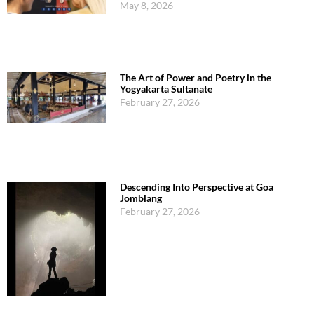
May 8, 2026
The Art of Power and Poetry in the
Yogyakarta Sultanate
February 27, 2026
Descending Into Perspective at Goa
Jomblang
February 27, 2026