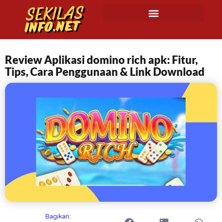
Review Aplikasi domino rich apk: Fitur,
Tips, Cara Penggunaan & Link Download
Bagikan: