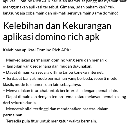
aplikasi Domino Rich APK haruslah membuat pengguna nyaman saat
menggunakan aplikasi tersebut. Gimana, udah paham kan? Yuk,
langsung aja coba main dan nikmati serunya main game domino!
Kelebihan dan Kekurangan
aplikasi domino rich apk
Kelebihan aplikasi Domino Rich APK:
– Menyediakan permainan domino yang seru dan menarik.
– Tampilan yang sederhana dan mudah digunakan.
– Dapat dimainkan secara offline tanpa koneksi internet.
– Terdapat banyak mode permainan yang berbeda, seperti mode
klasik, mode turnamen, dan lain sebagainya.
– Menyediakan fitur chat untuk berinteraksi dengan pemain lain.
– Dapat dimainkan dengan teman-teman atau melawan pemain asing
dari seluruh dunia.
– Mencetak nilai tertinggi dan mendapatkan prestasi dalam
permainan.
– Tersedia pula fitur untuk mengatur waktu bermain.