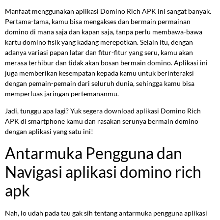
Manfaat menggunakan aplikasi Domino Rich APK ini sangat banyak.
Pertama-tama, kamu bisa mengakses dan bermain permainan
domino di mana saja dan kapan saja, tanpa perlu membawa-bawa
kartu domino fisik yang kadang merepotkan. Selain itu, dengan
adanya variasi papan latar dan fitur-fitur yang seru, kamu akan
merasa terhibur dan tidak akan bosan bermain domino. Aplikasi ini
juga memberikan kesempatan kepada kamu untuk berinteraksi
dengan pemain-pemain dari seluruh dunia, sehingga kamu bisa
memperluas jaringan pertemananmu.
Jadi, tunggu apa lagi? Yuk segera download aplikasi Domino Rich
APK di smartphone kamu dan rasakan serunya bermain domino
dengan aplikasi yang satu ini!
Antarmuka Pengguna dan
Navigasi aplikasi domino rich
apk
Nah, lo udah pada tau gak sih tentang antarmuka pengguna aplikasi