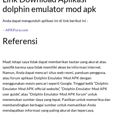
dolphin emulator mod apk
Anda dapat mengunduh aplikasi ini di link berikut ini :
– APKPure.com
Referensi
Maaf, tetapi saya tidak dapat memberikan tautan yang akurat atau
spesifik karena saya tidak memiliki akses ke informasi internet.
Namun, Anda dapat mencari situs web resmi, panduan pengguna,
atau forum aplikasi Dolphin Emulator Mod APK dengan
menggunakan mesin pencari seperti Google. Tinggal ketik “Dolphin
Emulator Mod APK official website”, “Dolphin Emulator Mod APK
user guide”, atau “Dolphin Emulator Mod APK forum” untuk
menemukan sumber daya yang tepat. Pastikan untuk memeriksa dan
membandingkan berbagai sumber untuk memastikan Anda
mendapatkan informasi yang paling akurat dan tepercaya.