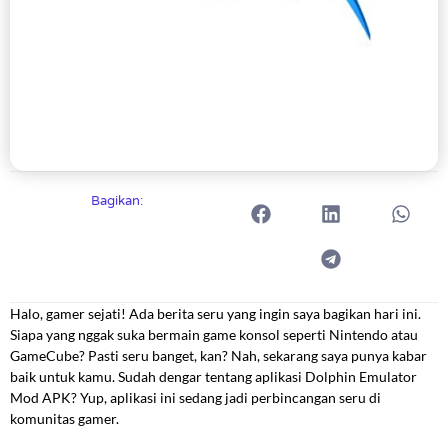
Bagikan:
Halo, gamer sejati! Ada berita seru yang ingin saya bagikan hari ini.
Siapa yang nggak suka bermain game konsol seperti Nintendo atau
GameCube? Pasti seru banget, kan? Nah, sekarang saya punya kabar
baik untuk kamu. Sudah dengar tentang aplikasi Dolphin Emulator
Mod APK? Yup, aplikasi ini sedang jadi perbincangan seru di
komunitas gamer.