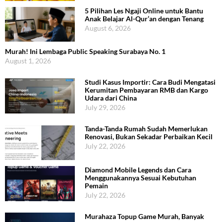
5 Pilihan Les Ngaji Online untuk Bantu
Anak Belajar Al-Qur’an dengan Tenang
August 6, 2026
Murah! Ini Lembaga Public Speaking Surabaya No. 1
August 1, 2026
Studi Kasus Importir: Cara Budi Mengatasi
Kerumitan Pembayaran RMB dan Kargo
Udara dari China
July 29, 2026
Tanda-Tanda Rumah Sudah Memerlukan
Renovasi, Bukan Sekadar Perbaikan Kecil
July 22, 2026
Diamond Mobile Legends dan Cara
Menggunakannya Sesuai Kebutuhan
Pemain
July 22, 2026
Murahaza Topup Game Murah, Banyak