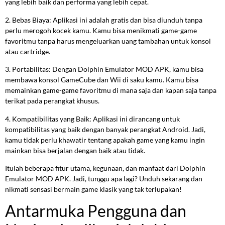
yang lebih baik dan performa yang lebih cepat.
2. Bebas Biaya: Aplikasi ini adalah gratis dan bisa diunduh tanpa
perlu merogoh kocek kamu. Kamu bisa menikmati game-game
favoritmu tanpa harus mengeluarkan uang tambahan untuk konsol
atau cartridge.
3. Portabilitas: Dengan Dolphin Emulator MOD APK, kamu bisa
membawa konsol GameCube dan Wii di saku kamu. Kamu bisa
memainkan game-game favoritmu di mana saja dan kapan saja tanpa
terikat pada perangkat khusus.
4. Kompatibilitas yang Baik: Aplikasi ini dirancang untuk
kompatibilitas yang baik dengan banyak perangkat Android. Jadi,
kamu tidak perlu khawatir tentang apakah game yang kamu ingin
mainkan bisa berjalan dengan baik atau tidak.
Itulah beberapa fitur utama, kegunaan, dan manfaat dari Dolphin
Emulator MOD APK. Jadi, tunggu apa lagi? Unduh sekarang dan
nikmati sensasi bermain game klasik yang tak terlupakan!
Antarmuka Pengguna dan