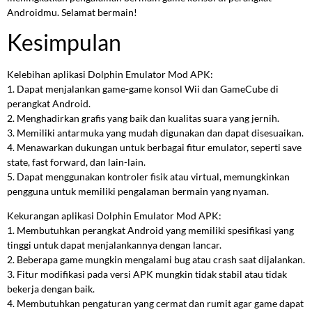
Androidmu. Selamat bermain!
Kesimpulan
Kelebihan aplikasi Dolphin Emulator Mod APK:
1. Dapat menjalankan game-game konsol Wii dan GameCube di
perangkat Android.
2. Menghadirkan grafis yang baik dan kualitas suara yang jernih.
3. Memiliki antarmuka yang mudah digunakan dan dapat disesuaikan.
4. Menawarkan dukungan untuk berbagai fitur emulator, seperti save
state, fast forward, dan lain-lain.
5. Dapat menggunakan kontroler fisik atau virtual, memungkinkan
pengguna untuk memiliki pengalaman bermain yang nyaman.
Kekurangan aplikasi Dolphin Emulator Mod APK:
1. Membutuhkan perangkat Android yang memiliki spesifikasi yang
tinggi untuk dapat menjalankannya dengan lancar.
2. Beberapa game mungkin mengalami bug atau crash saat dijalankan.
3. Fitur modifikasi pada versi APK mungkin tidak stabil atau tidak
bekerja dengan baik.
4. Membutuhkan pengaturan yang cermat dan rumit agar game dapat