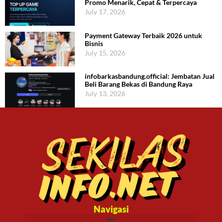
Promo Menarik, Cepat & Terpercaya
July 17, 2026
Payment Gateway Terbaik 2026 untuk
Bisnis
July 15, 2026
infobarkasbandung.official: Jembatan Jual
Beli Barang Bekas di Bandung Raya
July 13, 2026
Navigasi