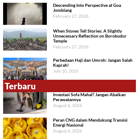
Descending Into Perspective at Goa
Jomblang
February 27, 2026
When Stones Tell Stories: A Slightly
Unnecessary Reflection on Borobudur
Temple
February 27, 2026
Perbedaan Haji dan Umroh: Jangan Salah
Kaprah!
July 10, 2025
Terbaru
Investasi Sofa Mahal? Jangan Abaikan
Perawatannya
August 6, 2026
Peran CNG dalam Mendukung Transisi
Energi Nasional
August 6, 2026