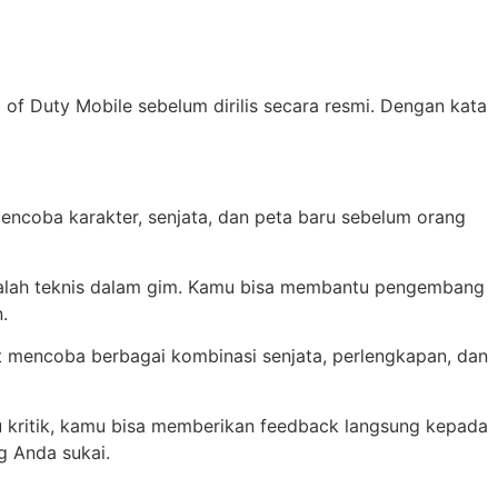
of Duty Mobile sebelum dirilis secara resmi. Dengan kata
 mencoba karakter, senjata, dan peta baru sebelum orang
masalah teknis dalam gim. Kamu bisa membantu pengembang
.
t mencoba berbagai kombinasi senjata, perlengkapan, dan
u kritik, kamu bisa memberikan feedback langsung kepada
g Anda sukai.