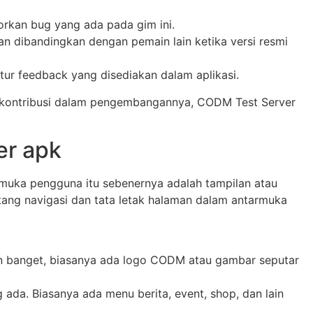
rkan bug yang ada pada gim ini.
an dibandingkan dengan pemain lain ketika versi resmi
ur feedback yang disediakan dalam aplikasi.
berkontribusi dalam pengembangannya, CODM Test Server
er apk
rmuka pengguna itu sebenernya adalah tampilan atau
ntang navigasi dan tata letak halaman dalam antarmuka
en banget, biasanya ada logo CODM atau gambar seputar
 ada. Biasanya ada menu berita, event, shop, dan lain