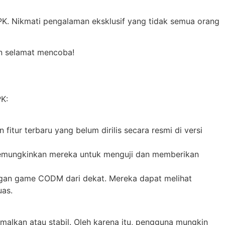
PK. Nikmati pengalaman eksklusif yang tidak semua orang
an selamat mencoba!
K:
ur terbaru yang belum dirilis secara resmi di versi
 memungkinkan mereka untuk menguji dan memberikan
ngan game CODM dari dekat. Mereka dapat melihat
uas.
malkan atau stabil. Oleh karena itu, pengguna mungkin