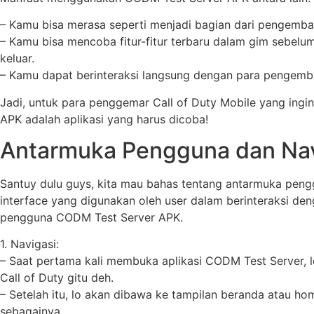
– Kamu bisa merasa seperti menjadi bagian dari pengem
– Kamu bisa mencoba fitur-fitur terbaru dalam gim sebelum
keluar.
– Kamu dapat berinteraksi langsung dengan para pengemba
Jadi, untuk para penggemar Call of Duty Mobile yang ing
APK adalah aplikasi yang harus dicoba!
Antarmuka Pengguna dan Navi
Santuy dulu guys, kita mau bahas tentang antarmuka peng
interface yang digunakan oleh user dalam berinteraksi den
pengguna CODM Test Server APK.
1. Navigasi:
– Saat pertama kali membuka aplikasi CODM Test Server, 
Call of Duty gitu deh.
– Setelah itu, lo akan dibawa ke tampilan beranda atau hom
sebagainya.