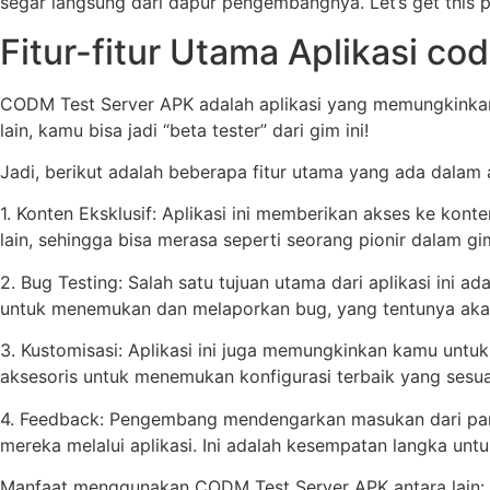
segar langsung dari dapur pengembangnya. Let’s get this p
Fitur-fitur Utama Aplikasi co
CODM Test Server APK adalah aplikasi yang memungkinkan p
lain, kamu bisa jadi “beta tester” dari gim ini!
Jadi, berikut adalah beberapa fitur utama yang ada dalam
1. Konten Eksklusif: Aplikasi ini memberikan akses ke kont
lain, sehingga bisa merasa seperti seorang pionir dalam gim
2. Bug Testing: Salah satu tujuan utama dari aplikasi in
untuk menemukan dan melaporkan bug, yang tentunya akan
3. Kustomisasi: Aplikasi ini juga memungkinkan kamu untu
aksesoris untuk menemukan konfigurasi terbaik yang sesu
4. Feedback: Pengembang mendengarkan masukan dari para p
mereka melalui aplikasi. Ini adalah kesempatan langka un
Manfaat menggunakan CODM Test Server APK antara lain: