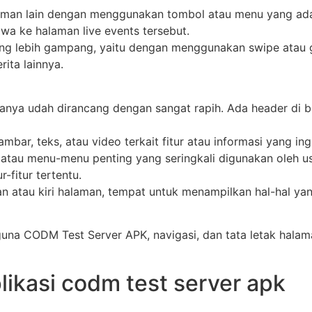
laman lain dengan menggunakan tombol atau menu yang ada. 
wa ke halaman live events tersebut.
yang lebih gampang, yaitu dengan menggunakan swipe atau ge
rita lainnya.
anya udah dirancang dengan sangat rapih. Ada header di ba
ambar, teks, atau video terkait fitur atau informasi yang
 atau menu-menu penting yang seringkali digunakan oleh u
-fitur tertentu.
 atau kiri halaman, tempat untuk menampilkan hal-hal yan
ngguna CODM Test Server APK, navigasi, dan tata letak h
ikasi codm test server apk