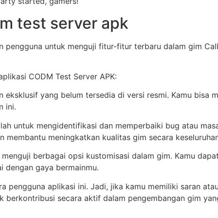
arty started, gamers!
dm test server apk
engguna untuk menguji fitur-fitur terbaru dalam gim Call 
 aplikasi CODM Test Server APK:
en eksklusif yang belum tersedia di versi resmi. Kamu bisa
 ini.
i adalah untuk mengidentifikasi dan memperbaiki bug atau 
 membantu meningkatkan kualitas gim secara keseluruhan
k menguji berbagai opsi kustomisasi dalam gim. Kamu dapa
ai dengan gaya bermainmu.
engguna aplikasi ini. Jadi, jika kamu memiliki saran ata
tuk berkontribusi secara aktif dalam pengembangan gim yan