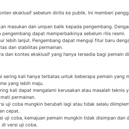
onten eksklusif sebelum dirilis ke publik. Ini memberi p
n masukan dan umpan balik kepada pengembang. Dengan m
 pengembang dapat memperbaikinya sebelum rilis resmi.
 lebih lanjut. Pengembang dapat menguji fitur baru denga
as dan stabilitas permainan.
dan kontes eksklusif yang hanya tersedia bagi pemain di v
i sering kali hanya terbatas untuk beberapa pemain yang m
me yang lebih maju.
 sering kali dapat mengalami kerusakan atau masalah tekni
mati permainan.
si uji coba mungkin berubah lagi atau tidak selalu diimple
an cepat.
i uji coba, kemajuan pemain mungkin tidak disimpan dan dih
i versi uji coba.