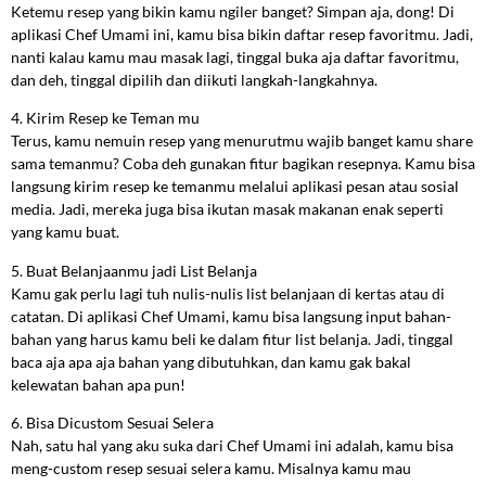
Ketemu resep yang bikin kamu ngiler banget? Simpan aja, dong! Di
aplikasi Chef Umami ini, kamu bisa bikin daftar resep favoritmu. Jadi,
nanti kalau kamu mau masak lagi, tinggal buka aja daftar favoritmu,
dan deh, tinggal dipilih dan diikuti langkah-langkahnya.
4. Kirim Resep ke Teman mu
Terus, kamu nemuin resep yang menurutmu wajib banget kamu share
sama temanmu? Coba deh gunakan fitur bagikan resepnya. Kamu bisa
langsung kirim resep ke temanmu melalui aplikasi pesan atau sosial
media. Jadi, mereka juga bisa ikutan masak makanan enak seperti
yang kamu buat.
5. Buat Belanjaanmu jadi List Belanja
Kamu gak perlu lagi tuh nulis-nulis list belanjaan di kertas atau di
catatan. Di aplikasi Chef Umami, kamu bisa langsung input bahan-
bahan yang harus kamu beli ke dalam fitur list belanja. Jadi, tinggal
baca aja apa aja bahan yang dibutuhkan, dan kamu gak bakal
kelewatan bahan apa pun!
6. Bisa Dicustom Sesuai Selera
Nah, satu hal yang aku suka dari Chef Umami ini adalah, kamu bisa
meng-custom resep sesuai selera kamu. Misalnya kamu mau