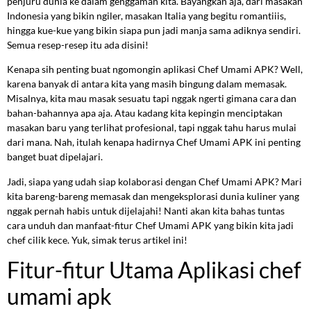
penjuru dunia ke dalam genggaman kita. Bayangkan aja, dari masakan
Indonesia yang bikin ngiler, masakan Italia yang begitu romantiiis,
hingga kue-kue yang bikin siapa pun jadi manja sama adiknya sendiri.
Semua resep-resep itu ada disini!
Kenapa sih penting buat ngomongin aplikasi Chef Umami APK? Well,
karena banyak di antara kita yang masih bingung dalam memasak.
Misalnya, kita mau masak sesuatu tapi nggak ngerti gimana cara dan
bahan-bahannya apa aja. Atau kadang kita kepingin menciptakan
masakan baru yang terlihat profesional, tapi nggak tahu harus mulai
dari mana. Nah, itulah kenapa hadirnya Chef Umami APK ini penting
banget buat dipelajari.
Jadi, siapa yang udah siap kolaborasi dengan Chef Umami APK? Mari
kita bareng-bareng memasak dan mengeksplorasi dunia kuliner yang
nggak pernah habis untuk dijelajahi! Nanti akan kita bahas tuntas
cara unduh dan manfaat-fitur Chef Umami APK yang bikin kita jadi
chef cilik kece. Yuk, simak terus artikel ini!
Fitur-fitur Utama Aplikasi chef
umami apk