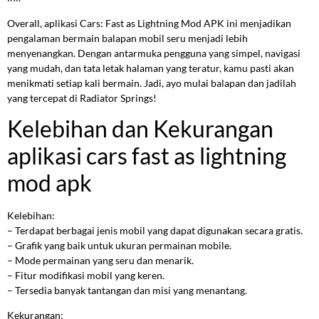
Overall, aplikasi Cars: Fast as Lightning Mod APK ini menjadikan
pengalaman bermain balapan mobil seru menjadi lebih
menyenangkan. Dengan antarmuka pengguna yang simpel, navigasi
yang mudah, dan tata letak halaman yang teratur, kamu pasti akan
menikmati setiap kali bermain. Jadi, ayo mulai balapan dan jadilah
yang tercepat di Radiator Springs!
Kelebihan dan Kekurangan
aplikasi cars fast as lightning
mod apk
Kelebihan:
– Terdapat berbagai jenis mobil yang dapat digunakan secara gratis.
– Grafik yang baik untuk ukuran permainan mobile.
– Mode permainan yang seru dan menarik.
– Fitur modifikasi mobil yang keren.
– Tersedia banyak tantangan dan misi yang menantang.
Kekurangan: