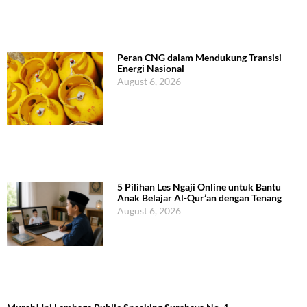
Peran CNG dalam Mendukung Transisi
Energi Nasional
August 6, 2026
5 Pilihan Les Ngaji Online untuk Bantu
Anak Belajar Al-Qur’an dengan Tenang
August 6, 2026