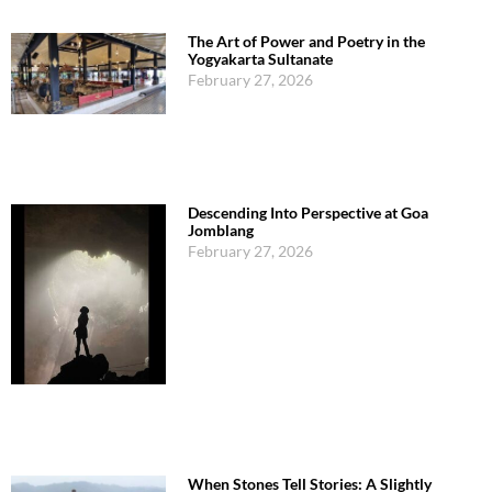
The Art of Power and Poetry in the
Yogyakarta Sultanate
February 27, 2026
Descending Into Perspective at Goa
Jomblang
February 27, 2026
When Stones Tell Stories: A Slightly