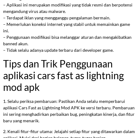
– Aplikasi ini merupakan modifikasi yang tidak resmi dan berpotensi
mengandung virus atau malware.
– Terdapat iklan yang mengganggu pengalaman bermain.
– Memerlukan koneksi internet yang stabil untuk memainkan game
ini.
– Penggunaan modifikasi bisa melanggar aturan dan mengakibatkan
banned akun.
– Tidak selalu adanya update terbaru dari developer game.
Tips dan Trik Penggunaan
aplikasi cars fast as lightning
mod apk
1. Selalu periksa pembaruan: Pastikan Anda selalu memperbarui
aplikasi Cars Fast as Lightning Mod APK ke versi terbaru. Pembaruan
ini sering menghadirkan perbaikan bug, peningkatan kinerja, dan fitur
baru yang menarik.
2. Kenali fitur-fitur utama: Jelajahi setiap fitur yang ditawarkan dalam
aplikasi. Mulai dari bagian balapan, tugas-tugas harian,