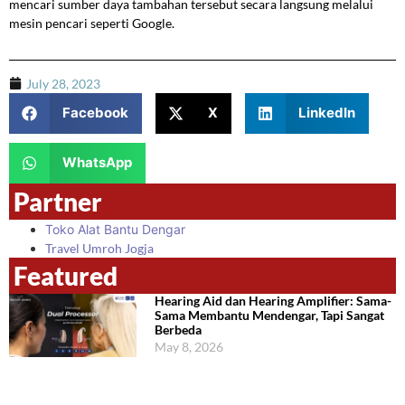
mencari sumber daya tambahan tersebut secara langsung melalui
mesin pencari seperti Google.
July 28, 2023
Facebook
X
LinkedIn
WhatsApp
Partner
Toko Alat Bantu Dengar
Travel Umroh Jogja
Featured
Hearing Aid dan Hearing Amplifier: Sama-
Sama Membantu Mendengar, Tapi Sangat
Berbeda
May 8, 2026