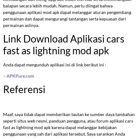
balapan secara lebih mudah. Namun, perlu diingat bahwa
penggunaan aplikasi mod apk dapat melanggar aturan pengembang
permainan dan dapat mengurangi tantangan serta kepuasan dari
permainan aslinya.
Link Download Aplikasi cars
fast as lightning mod apk
Anda dapat mengunduh aplikasi ini di link berikut ini :
– APKPure.com
Referensi
Maaf, saya tidak dapat memberikan tautan ke sumber daya tambahan
seperti situs web resmi, panduan pengguna, atau forum aplikasi cars
fast as lightning mod apk karena dapat melanggar kebijakan
penggunaan yang sah dari aplikasi tersebut. Saya sarankan Anda