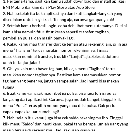
1. Pertama-tama, pastikan kamu sudah download dan install aplikasi
BNI Mobile Banking dari Play Store atau App Store.
2. Nah, setelah itu buka aplikasinya dan ikuti langkah-langkah yang
disediakan untuk registrasi. Tenang aja, caranya gampang kok!
3. Setelah kamu berhasil login, coba deh lihat menu utamanya. Di sini
kamu bisa nemuin fitur-fitur keren seperti transfer, tagihan,
pembelian pulsa, dan masih banyak lagi.
4. Kalau kamu mau transfer duit ke teman atau rekening lain, pilih aja
menu “Transfer” terus masukin nomor rekeningnya. Tinggal
masukkan nominal transfer, trus klik “Lanjut” aja. Selesai, duitmu
udah terlanjur jalan!
5. Oh iya, kalo mau bayar tagihan, klik aja menu “Tagihan” terus
masukkan nomor tagihannya. Pastikan kamu memasukkan nomor
tagihan yang bener ya, jangan sampe salah. Jadi nanti bisa makan
tulang!
6. Buat kamu yang gak mau ribet isi pulsa, bisa juga loh isi pulsa
langsung dari aplikasi ini. Caranya juga mudah banget, tinggal klik
menu “Pulsa” terus pilih nomor yang mau diisi pulsa. Gak perlu
capek-capek keluar rumah lagi!
7. Nah, selain itu, kamu juga bisa cek saldo rekeningmu lho. Tinggal
klik menu “Saldo” dan nanti kamu bakal tahu berapa jumlah uang yang
masih tersisa di rekeningmu. Jadi gak usah was-was.