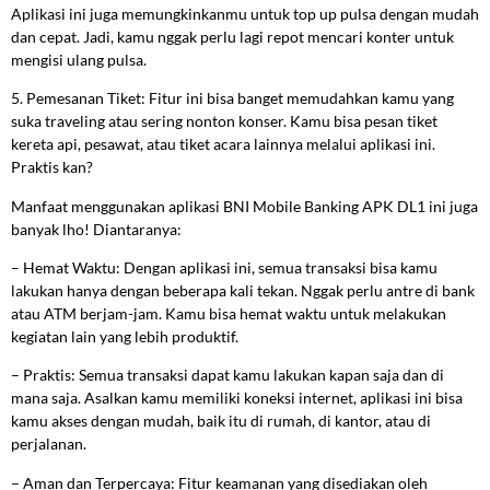
Aplikasi ini juga memungkinkanmu untuk top up pulsa dengan mudah
dan cepat. Jadi, kamu nggak perlu lagi repot mencari konter untuk
mengisi ulang pulsa.
5. Pemesanan Tiket: Fitur ini bisa banget memudahkan kamu yang
suka traveling atau sering nonton konser. Kamu bisa pesan tiket
kereta api, pesawat, atau tiket acara lainnya melalui aplikasi ini.
Praktis kan?
Manfaat menggunakan aplikasi BNI Mobile Banking APK DL1 ini juga
banyak lho! Diantaranya:
– Hemat Waktu: Dengan aplikasi ini, semua transaksi bisa kamu
lakukan hanya dengan beberapa kali tekan. Nggak perlu antre di bank
atau ATM berjam-jam. Kamu bisa hemat waktu untuk melakukan
kegiatan lain yang lebih produktif.
– Praktis: Semua transaksi dapat kamu lakukan kapan saja dan di
mana saja. Asalkan kamu memiliki koneksi internet, aplikasi ini bisa
kamu akses dengan mudah, baik itu di rumah, di kantor, atau di
perjalanan.
– Aman dan Terpercaya: Fitur keamanan yang disediakan oleh