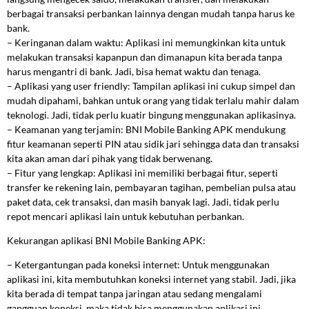
berbagai transaksi perbankan lainnya dengan mudah tanpa harus ke
bank.
– Keringanan dalam waktu: Aplikasi ini memungkinkan kita untuk
melakukan transaksi kapanpun dan dimanapun kita berada tanpa
harus mengantri di bank. Jadi, bisa hemat waktu dan tenaga.
– Aplikasi yang user friendly: Tampilan aplikasi ini cukup simpel dan
mudah dipahami, bahkan untuk orang yang tidak terlalu mahir dalam
teknologi. Jadi, tidak perlu kuatir bingung menggunakan aplikasinya.
– Keamanan yang terjamin: BNI Mobile Banking APK mendukung
fitur keamanan seperti PIN atau sidik jari sehingga data dan transaksi
kita akan aman dari pihak yang tidak berwenang.
– Fitur yang lengkap: Aplikasi ini memiliki berbagai fitur, seperti
transfer ke rekening lain, pembayaran tagihan, pembelian pulsa atau
paket data, cek transaksi, dan masih banyak lagi. Jadi, tidak perlu
repot mencari aplikasi lain untuk kebutuhan perbankan.
Kekurangan aplikasi BNI Mobile Banking APK:
– Ketergantungan pada koneksi internet: Untuk menggunakan
aplikasi ini, kita membutuhkan koneksi internet yang stabil. Jadi, jika
kita berada di tempat tanpa jaringan atau sedang mengalami
gangguan koneksi, maka tidak bisa menggunakan aplikasi ini.