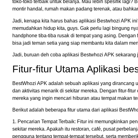
toko-toko terbaik untuk belanja. Mau lebih spesifik la
montir handal, rumah makan padang terenak, atau bahkan
Jadi, kenapa kita harus bahas aplikasi Bestwhozi APK ini
memudahkan hidup kita, guys. Gak perlu lagi bingung nyar
handphone tiba-tiba rusak di tempat yang asing. Dengan f
bisa jadi teman setia yang siap membantu kita dalam men
Jadi, buruan deh coba aplikasi Bestwhozi APK sekarang
Fitur-fitur Utama Aplikasi b
BestWhozi APK adalah sebuah aplikasi yang dirancang
dan aktivitas menarik di sekitar mereka. Dengan fitur-fitur
mereka yang ingin mencari hiburan atau tempat makan ter
Berikut adalah beberapa fitur utama dari aplikasi BestWh
1. Pencarian Tempat Terbaik: Fitur ini memungkinkan pen
sekitar mereka. Apakah itu restoran, café, pusat perbelanj
pengguna tentang tempat-tempat tersebut, serta memberik