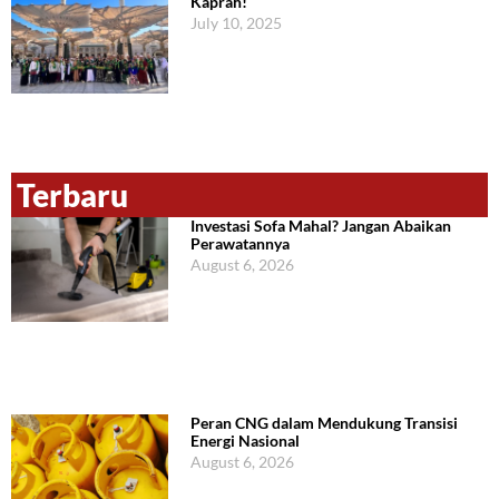
Kaprah!
July 10, 2025
Terbaru
Investasi Sofa Mahal? Jangan Abaikan
Perawatannya
August 6, 2026
Peran CNG dalam Mendukung Transisi
Energi Nasional
August 6, 2026