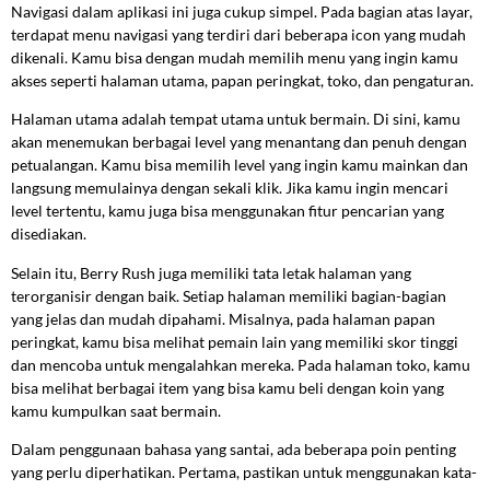
Navigasi dalam aplikasi ini juga cukup simpel. Pada bagian atas layar,
terdapat menu navigasi yang terdiri dari beberapa icon yang mudah
dikenali. Kamu bisa dengan mudah memilih menu yang ingin kamu
akses seperti halaman utama, papan peringkat, toko, dan pengaturan.
Halaman utama adalah tempat utama untuk bermain. Di sini, kamu
akan menemukan berbagai level yang menantang dan penuh dengan
petualangan. Kamu bisa memilih level yang ingin kamu mainkan dan
langsung memulainya dengan sekali klik. Jika kamu ingin mencari
level tertentu, kamu juga bisa menggunakan fitur pencarian yang
disediakan.
Selain itu, Berry Rush juga memiliki tata letak halaman yang
terorganisir dengan baik. Setiap halaman memiliki bagian-bagian
yang jelas dan mudah dipahami. Misalnya, pada halaman papan
peringkat, kamu bisa melihat pemain lain yang memiliki skor tinggi
dan mencoba untuk mengalahkan mereka. Pada halaman toko, kamu
bisa melihat berbagai item yang bisa kamu beli dengan koin yang
kamu kumpulkan saat bermain.
Dalam penggunaan bahasa yang santai, ada beberapa poin penting
yang perlu diperhatikan. Pertama, pastikan untuk menggunakan kata-