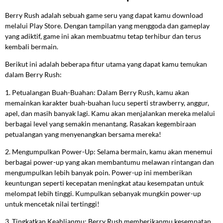
Berry Rush adalah sebuah game seru yang dapat kamu download
melalui Play Store. Dengan tampilan yang menggoda dan gameplay
yang adiktif, game ini akan membuatmu tetap terhibur dan terus
kembali bermain.
Berikut ini adalah beberapa fitur utama yang dapat kamu temukan
dalam Berry Rush:
1. Petualangan Buah-Buahan: Dalam Berry Rush, kamu akan
memainkan karakter buah-buahan lucu seperti strawberry, anggur,
apel, dan masih banyak lagi. Kamu akan menjalankan mereka melalui
berbagai level yang semakin menantang. Rasakan kegembiraan
petualangan yang menyenangkan bersama mereka!
2. Mengumpulkan Power-Up: Selama bermain, kamu akan menemui
berbagai power-up yang akan membantumu melawan rintangan dan
mengumpulkan lebih banyak poin. Power-up ini memberikan
keuntungan seperti kecepatan meningkat atau kesempatan untuk
melompat lebih tinggi. Kumpulkan sebanyak mungkin power-up
untuk mencetak nilai tertinggi!
3. Tingkatkan Keahlianmu: Berry Rush memberikanmu kesempatan