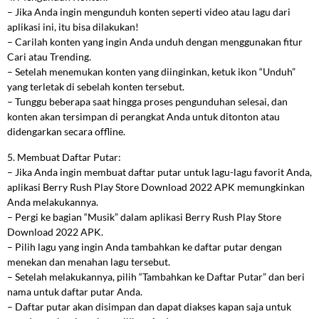
– Jika Anda ingin mengunduh konten seperti video atau lagu dari
aplikasi ini, itu bisa dilakukan!
– Carilah konten yang ingin Anda unduh dengan menggunakan fitur
Cari atau Trending.
– Setelah menemukan konten yang diinginkan, ketuk ikon “Unduh”
yang terletak di sebelah konten tersebut.
– Tunggu beberapa saat hingga proses pengunduhan selesai, dan
konten akan tersimpan di perangkat Anda untuk ditonton atau
didengarkan secara offline.
5. Membuat Daftar Putar:
– Jika Anda ingin membuat daftar putar untuk lagu-lagu favorit Anda,
aplikasi Berry Rush Play Store Download 2022 APK memungkinkan
Anda melakukannya.
– Pergi ke bagian “Musik” dalam aplikasi Berry Rush Play Store
Download 2022 APK.
– Pilih lagu yang ingin Anda tambahkan ke daftar putar dengan
menekan dan menahan lagu tersebut.
– Setelah melakukannya, pilih “Tambahkan ke Daftar Putar” dan beri
nama untuk daftar putar Anda.
– Daftar putar akan disimpan dan dapat diakses kapan saja untuk