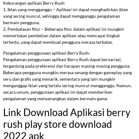
Kekurangan aplikasi Berry Rush:
1. Iklan yang mengganggu – Aplikasi ini dapat menghadirkan iklan
yang sering muncul, sehingga dapat mengganggu pengalaman
bermain pengguna.
2. Pembatasan fitur – Beberapa fitur dalam aplikasi ini mungkin
memerlukan pembelian dalam aplikasi atau mencapai tingkat
tertentu, yang dapat membuat pengguna merasa terbatas.
Pengalaman penggunaan aplikasi Berry Rush:
Pengalaman penggunaan aplikasi Berry Rush dapat bervariasi,
tergantung pada preferensi dan harapan masing-masing pengguna.
Beberapa pengguna mungkin merasa senang dengan gameplay yang
seru dan grafis yang menarik, sementara yang lain mungkin
menganggap iklan yang terlalu sering muncul mengganggu. Namun,
secara umum, penggunaan aplikasi ini dapat memberikan
pengalaman yang menyenangkan dalam bermain game.
Link Download Aplikasi berry
rush play store download
2022 apk