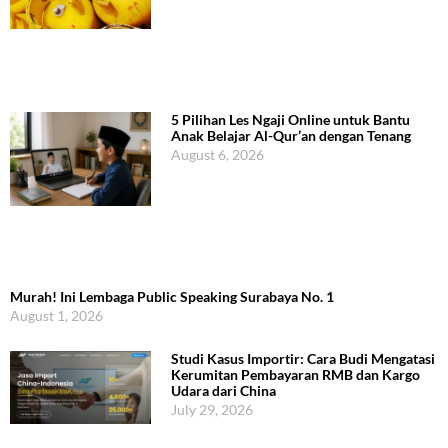
5 Pilihan Les Ngaji Online untuk Bantu
Anak Belajar Al-Qur’an dengan Tenang
August 6, 2026
Murah! Ini Lembaga Public Speaking Surabaya No. 1
August 1, 2026
Studi Kasus Importir: Cara Budi Mengatasi
Kerumitan Pembayaran RMB dan Kargo
Udara dari China
July 29, 2026