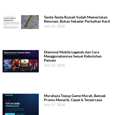
Tanda-Tanda Rumah Sudah Memerlukan
Renovasi, Bukan Sekadar Perbaikan Kecil
July 22, 2026
Diamond Mobile Legends dan Cara
Menggunakannya Sesuai Kebutuhan
Pemain
July 22, 2026
Murahaza Topup Game Murah, Banyak
Promo Menarik, Cepat & Terpercaya
July 17, 2026