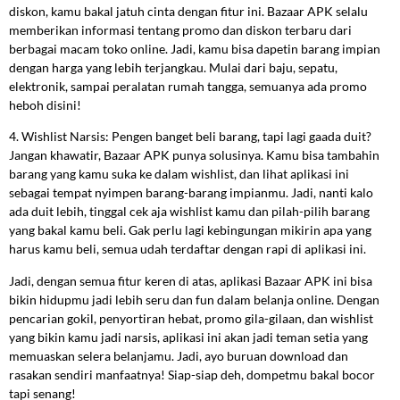
diskon, kamu bakal jatuh cinta dengan fitur ini. Bazaar APK selalu
memberikan informasi tentang promo dan diskon terbaru dari
berbagai macam toko online. Jadi, kamu bisa dapetin barang impian
dengan harga yang lebih terjangkau. Mulai dari baju, sepatu,
elektronik, sampai peralatan rumah tangga, semuanya ada promo
heboh disini!
4. Wishlist Narsis: Pengen banget beli barang, tapi lagi gaada duit?
Jangan khawatir, Bazaar APK punya solusinya. Kamu bisa tambahin
barang yang kamu suka ke dalam wishlist, dan lihat aplikasi ini
sebagai tempat nyimpen barang-barang impianmu. Jadi, nanti kalo
ada duit lebih, tinggal cek aja wishlist kamu dan pilah-pilih barang
yang bakal kamu beli. Gak perlu lagi kebingungan mikirin apa yang
harus kamu beli, semua udah terdaftar dengan rapi di aplikasi ini.
Jadi, dengan semua fitur keren di atas, aplikasi Bazaar APK ini bisa
bikin hidupmu jadi lebih seru dan fun dalam belanja online. Dengan
pencarian gokil, penyortiran hebat, promo gila-gilaan, dan wishlist
yang bikin kamu jadi narsis, aplikasi ini akan jadi teman setia yang
memuaskan selera belanjamu. Jadi, ayo buruan download dan
rasakan sendiri manfaatnya! Siap-siap deh, dompetmu bakal bocor
tapi senang!