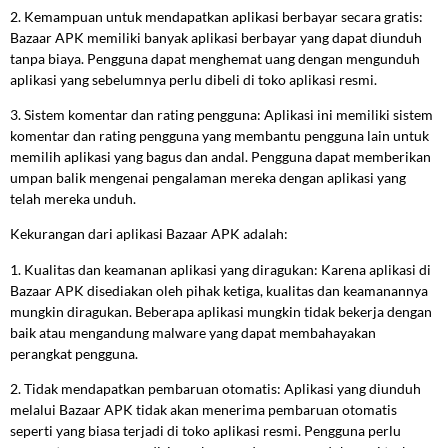
2. Kemampuan untuk mendapatkan aplikasi berbayar secara gratis:
Bazaar APK memiliki banyak aplikasi berbayar yang dapat diunduh
tanpa biaya. Pengguna dapat menghemat uang dengan mengunduh
aplikasi yang sebelumnya perlu dibeli di toko aplikasi resmi.
3. Sistem komentar dan rating pengguna: Aplikasi ini memiliki sistem
komentar dan rating pengguna yang membantu pengguna lain untuk
memilih aplikasi yang bagus dan andal. Pengguna dapat memberikan
umpan balik mengenai pengalaman mereka dengan aplikasi yang
telah mereka unduh.
Kekurangan dari aplikasi Bazaar APK adalah:
1. Kualitas dan keamanan aplikasi yang diragukan: Karena aplikasi di
Bazaar APK disediakan oleh pihak ketiga, kualitas dan keamanannya
mungkin diragukan. Beberapa aplikasi mungkin tidak bekerja dengan
baik atau mengandung malware yang dapat membahayakan
perangkat pengguna.
2. Tidak mendapatkan pembaruan otomatis: Aplikasi yang diunduh
melalui Bazaar APK tidak akan menerima pembaruan otomatis
seperti yang biasa terjadi di toko aplikasi resmi. Pengguna perlu