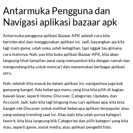
Antarmuka Pengguna dan
Navigasi aplikasi bazaar apk
Antarmuka pengguna aplikasi Bazaar APK adalah cara kita
berinteraksi dan menggunakan aplikasi ini. Jadi, bayangkan aja kita
lagi main game, udah suka, udah ketagihan, tapi nggak tau gimana
cara mainnya. Nah, pas kita buka aplikasi Bazaar APK, kita akan
langsung lihat tampilan awal yang menyambut kita dengan ramah dan
mengundang kita untuk mencari dan menemukan berbagai aplikasi
seru.
Nah, setelah kita masuk ke dalam aplikasi ini, navigasinya juga kok
gampang banget. Ada beberapa menu yang bisa kita pilih di bagian
bawah layar, seperti Home, Discover, Categories, Updates, dan
Account. Jadi, kalo kita lagi bingung mau cari aplikasi apa, kita bisa
banget cek Discover untuk melihat beberapa aplikasi terpopuler atau
yang sedang trending saat ini. Atau kalo kita udah punya kategori
favorit, kita bisa langsung klik Categories dan pilih kategori yang kita
mau, seperti game, sosial media, atau aplikasi pengedit foto.