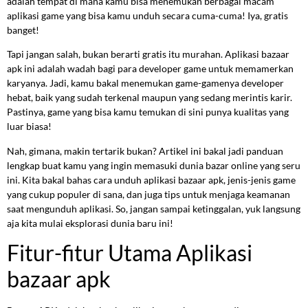
adalah tempat di mana kamu bisa menemukan berbagai macam
aplikasi game yang bisa kamu unduh secara cuma-cuma! Iya, gratis
banget!
Tapi jangan salah, bukan berarti gratis itu murahan. Aplikasi bazaar
apk ini adalah wadah bagi para developer game untuk memamerkan
karyanya. Jadi, kamu bakal menemukan game-gamenya developer
hebat, baik yang sudah terkenal maupun yang sedang merintis karir.
Pastinya, game yang bisa kamu temukan di sini punya kualitas yang
luar biasa!
Nah, gimana, makin tertarik bukan? Artikel ini bakal jadi panduan
lengkap buat kamu yang ingin memasuki dunia bazar online yang seru
ini. Kita bakal bahas cara unduh aplikasi bazaar apk, jenis-jenis game
yang cukup populer di sana, dan juga tips untuk menjaga keamanan
saat mengunduh aplikasi. So, jangan sampai ketinggalan, yuk langsung
aja kita mulai eksplorasi dunia baru ini!
Fitur-fitur Utama Aplikasi
bazaar apk