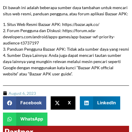
Di bawah ini adalah beberapa sumber daya tambahan untuk mencari
situs web resmi, panduan pengguna, atau forum aplikasi Bazaar APK:
1. Situs Web Resmi Bazaar APK: https://bazar.apk.co/
2. Forum Pengguna dan Diskusi: https://forum.xda-
developers.com/android/apps-games/app-bazaar-wf-priority-
audience-t3737197
3. Panduan Pengguna Bazaar APK: Tidak ada sumber daya yang resmi
4. Sumber Daya Lainnya: Anda juga dapat mencari tautan sumber
daya lainnya yang mungkin relevan melalui mesin pencari seperti
Google dengan menggunakan kata kunci “Bazaar APK official
website” atau “Bazaar APK user guide”.
August 6, 2023
Facebook
X
LinkedIn
WhatsApp
Partner