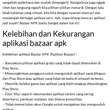
sangatlah sederhana dan mudah dimengerti. Navigasinya juga nggak
ribet dan langsung ngasih kita pilihan-pilihan menarik. Dengan tata
letak halaman yang simpel, kita bisa dengan nyaman mencari dan
menjelajah berbagai aplikasi seru. Jadi, siapa bilang mencari aplikasi
jadi susah? Bazaar APK bantu banget dalam hal ini!
Kelebihan dan Kekurangan
aplikasi bazaar apk
Kelebihan aplikasi Bazaar APK (Aplikasi Bazaar) :
– Banyaknya pilihan aplikasi gratis yang tidak dapat ditemukan di
Play Store.
– Memungkinkan pengguna untuk mengunduh aplikasi yang dihapus
dari Play Store atau aplikasi yang tidak tersedia di wilayah tertentu.
– Memiliki koleksi game dan aplikasi yang lebih lengkap dibandingkan
Play Store.
– Fitur-fitur seperti rekomendasi aplikasi terkini yang sering
diperbarui, panduan instalasi, dan diskusi komunitas.
– Tidak memerlukan akun Google untuk mengakses dan mengunduh
aplikasi.