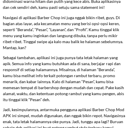
didominasi warna hitam dan putih yang kece abis. Buka aplikasinya
dan cek sendiri deh, kamu pasti setuju sama statement ini!
Navigasi di aplikasi Barber Chop ini juga nggak bikin ribet, guys. Di
bagian atas layar, ada kecamatan menu yang berisi opsi-opsi keren,
seperti “Beranda”, “Pesan”, “Layanan”, dan “Profil”. Kamu tinggal klik
menu yang kamu inginkan dan langsung dibuka, tanpa perlu mikir
ribet-ribet. Tinggal swipe aja kalo mau balik ke halaman sebelumnya.
Mantap, kan?
Sebagai tambahan, aplikasi ini juga punya tata letak halaman yang
apik. Semua info yang kamu butuhkan ada di sana, berjajar rapi dan
responsif di setiap halamannya. Misalnya, di halaman “Beranda”,
kamu bisa melihat info terkait potongan rambut terbaru, promo
menarik, dan kabar lainnya. Kalo di halaman “Pesan”, kamu bisa
memesan tempat di barbershop dengan mudah dan cepat. Pake kasih
alamat, waktu, dan ketentuan potong rambut yang kamu pengen, abis
itu tinggal klik “Pesan” deh.
Jadi, kesimpulannya, antarmuka pengguna aplikasi Barber Chop Mod
APK ini simpel, mudah digunakan, dan nggak bikin repot. Navigasinya
enak, tata letak halamannya oke punya. Jadi, tunggu apa lagi? Buruan
cobain deh aplikasi ini buat potong rambut style terbaru kamu!