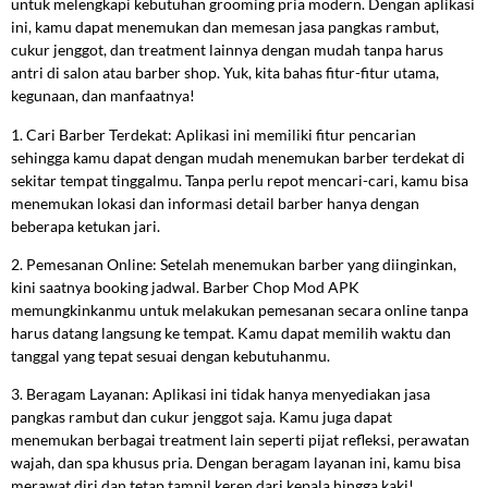
untuk melengkapi kebutuhan grooming pria modern. Dengan aplikasi
ini, kamu dapat menemukan dan memesan jasa pangkas rambut,
cukur jenggot, dan treatment lainnya dengan mudah tanpa harus
antri di salon atau barber shop. Yuk, kita bahas fitur-fitur utama,
kegunaan, dan manfaatnya!
1. Cari Barber Terdekat: Aplikasi ini memiliki fitur pencarian
sehingga kamu dapat dengan mudah menemukan barber terdekat di
sekitar tempat tinggalmu. Tanpa perlu repot mencari-cari, kamu bisa
menemukan lokasi dan informasi detail barber hanya dengan
beberapa ketukan jari.
2. Pemesanan Online: Setelah menemukan barber yang diinginkan,
kini saatnya booking jadwal. Barber Chop Mod APK
memungkinkanmu untuk melakukan pemesanan secara online tanpa
harus datang langsung ke tempat. Kamu dapat memilih waktu dan
tanggal yang tepat sesuai dengan kebutuhanmu.
3. Beragam Layanan: Aplikasi ini tidak hanya menyediakan jasa
pangkas rambut dan cukur jenggot saja. Kamu juga dapat
menemukan berbagai treatment lain seperti pijat refleksi, perawatan
wajah, dan spa khusus pria. Dengan beragam layanan ini, kamu bisa
merawat diri dan tetap tampil keren dari kepala hingga kaki!