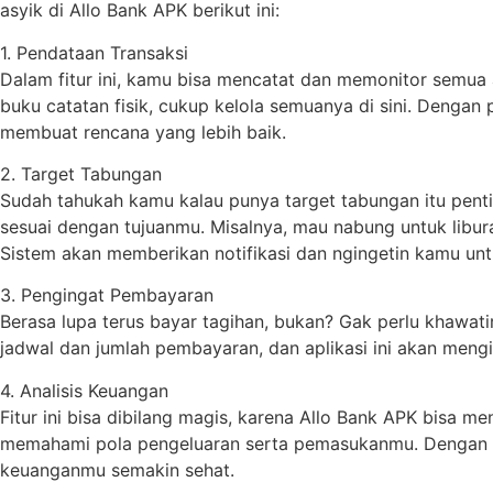
asyik di Allo Bank APK berikut ini:
1. Pendataan Transaksi
Dalam fitur ini, kamu bisa mencatat dan memonitor semua a
buku catatan fisik, cukup kelola semuanya di sini. Deng
membuat rencana yang lebih baik.
2. Target Tabungan
Sudah tahukah kamu kalau punya target tabungan itu pent
sesuai dengan tujuanmu. Misalnya, mau nabung untuk liburan
Sistem akan memberikan notifikasi dan ngingetin kamu unt
3. Pengingat Pembayaran
Berasa lupa terus bayar tagihan, bukan? Gak perlu khawa
jadwal dan jumlah pembayaran, dan aplikasi ini akan meng
4. Analisis Keuangan
Fitur ini bisa dibilang magis, karena Allo Bank APK bisa
memahami pola pengeluaran serta pemasukanmu. Dengan b
keuanganmu semakin sehat.