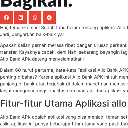
Bagikan:
Hai, teman-teman! Sudah tahu belum tentang aplikasi Allo
Jadi, dengarkan baik-baik ya!
Apakah kalian pernah merasa ribet dengan urusan perbanka
transfer. Kayaknya capek, deh! Nah, sekarang bayangin lagi,
Allo Bank APK datang menyelamatkan!
Dalam 60 huruf pertama, kata-kata “aplikasi Allo Bank A
penting dibahas? Karena aplikasi Allo Bank APK ini tuh m
panjang di bank atau terjebak di dalam macet nan memusin
lanjut mengenai fungsionalitas dan manfaat dari aplikasi ya
Fitur-fitur Utama Aplikasi all
Allo Bank APK adalah aplikasi yang bisa menjadi teman s
asik, aplikasi ini punya beberapa fitur utama yang pasti baka