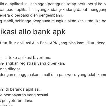
a di aplikasi ini, sehingga pengguna tetap perlu pergi ke b
n pada aplikasi ini, yang kadang-kadang dapat menggang
egera diperbaiki oleh pengembang.
g stabil, sehingga pengguna mungkin akan kesulitan jika b
kasi allo bank apk
itur-fitur aplikasi Allo Bank APK yang bisa kamu ikuti den
alui toko aplikasi favoritmu.
kah-langkah registrasi yang diberikan.
ah diingat.
n dengan menggunakan email dan password yang telah kamu
” di beranda aplikasi.
de pembayaran yang sesuai.
s penyetoran dana.