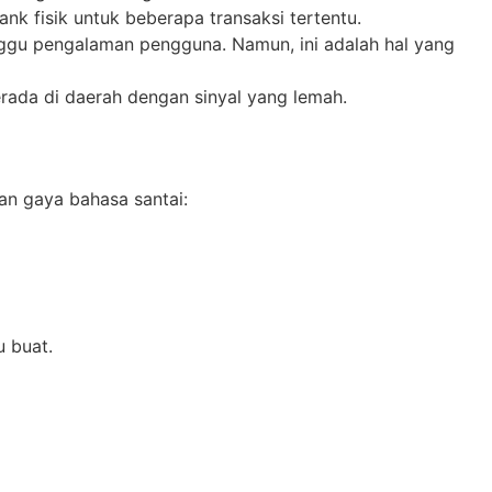
ank fisik untuk beberapa transaksi tertentu.
gu pengalaman pengguna. Namun, ini adalah hal yang
erada di daerah dengan sinyal yang lemah.
gan gaya bahasa santai:
 buat.