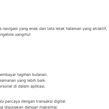
navigasi yang enak dan tata letak halaman yang atraktif,
engelola uangmu!
membayar tagihan bulanan.
keamanan yang lebih baik.
sonal di dalam aplikasi.
u percaya dengan transaksi digital.
isa digunakan dengan maksimal.