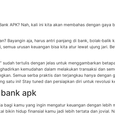
 Bank APK? Nah, kali ini kita akan membahas dengan gaya b
n? Bayangin aja, harus antri panjang di bank, bolak-bali
 semua urusan keuangan bisa kita atur lewat ujung jari. Bet
PK” sudah tertulis dengan jelas untuk menggambarkan beta
enghadirkan kemudahan dalam melakukan transaksi dan semu
gkan. Semua serba praktis dan terjangkau hanya dengan gen
ng satu ini! Stay tuned dan persiapkan diri untuk revolusi 
o bank apk
etia bagi kamu yang ingin mengatur keuangan dengan lebi
l bikin hidup finansial kamu jadi lebih tertata dan jovial. Na