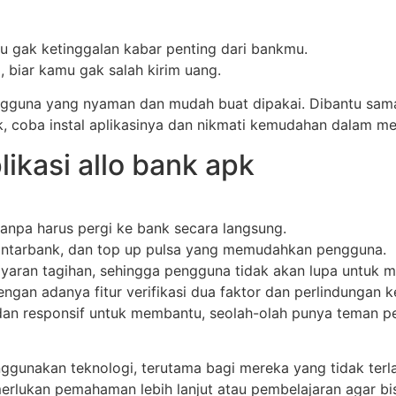
u gak ketinggalan kabar penting dari bankmu.
 biar kamu gak salah kirim uang.
engguna yang nyaman dan mudah buat dipakai. Dibantu sama 
uk, coba instal aplikasinya dan nikmati kemudahan dalam m
ikasi allo bank apk
anpa harus pergi ke bank secara langsung.
er antarbank, dan top up pulsa yang memudahkan pengguna.
bayaran tagihan, sehingga pengguna tidak akan lupa untuk 
ngan adanya fitur verifikasi dua faktor dan perlindungan 
dan responsif untuk membantu, seolah-olah punya teman per
gunakan teknologi, terutama bagi mereka yang tidak terlal
emerlukan pemahaman lebih lanjut atau pembelajaran agar b