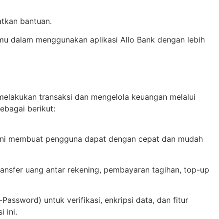
atkan bantuan.
kamu dalam menggunakan aplikasi Allo Bank dengan lebih
melakukan transaksi dan mengelola keuangan melalui
ebagai berikut:
l ini membuat pengguna dapat dengan cepat dan mudah
transfer uang antar rekening, pembayaran tagihan, top-up
sword) untuk verifikasi, enkripsi data, dan fitur
 ini.