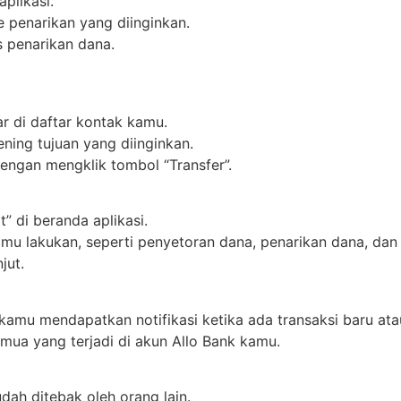
plikasi.
e penarikan yang diinginkan.
s penarikan dana.
r di daftar kontak kamu.
ening tujuan yang diinginkan.
engan mengklik tombol “Transfer”.
” di beranda aplikasi.
mu lakukan, seperti penyetoran dana, penarikan dana, dan 
jut.
 kamu mendapatkan notifikasi ketika ada transaksi baru atau
mua yang terjadi di akun Allo Bank kamu.
dah ditebak oleh orang lain.