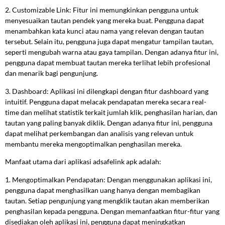
2. Customizable Link: Fitur ini memungkinkan pengguna untuk
menyesuaikan tautan pendek yang mereka buat. Pengguna dapat
menambahkan kata kunci atau nama yang relevan dengan tautan
tersebut. Selain itu, pengguna juga dapat mengatur tampilan tautan,
seperti mengubah warna atau gaya tampilan. Dengan adanya fitur ini,
pengguna dapat membuat tautan mereka terlihat lebih profesional
dan menarik bagi pengunjung.
3. Dashboard: Aplikasi ini dilengkapi dengan fitur dashboard yang
intuitif. Pengguna dapat melacak pendapatan mereka secara real-
time dan melihat statistik terkait jumlah klik, penghasilan harian, dan
tautan yang paling banyak diklik. Dengan adanya fitur ini, pengguna
dapat melihat perkembangan dan analisis yang relevan untuk
membantu mereka mengoptimalkan penghasilan mereka.
Manfaat utama dari aplikasi adsafelink apk adalah:
1. Mengoptimalkan Pendapatan: Dengan menggunakan aplikasi ini,
pengguna dapat menghasilkan uang hanya dengan membagikan
tautan. Setiap pengunjung yang mengklik tautan akan memberikan
penghasilan kepada pengguna. Dengan memanfaatkan fitur-fitur yang
disediakan oleh aplikasi ini, pengguna dapat meningkatkan