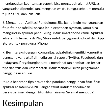
mendapatkan keuntungan seperti bisa mengubah alamat URL asli
yang sudah dipendekkan, mengatur waktu tunggu sebelum menuju
tujuan URL, dan lain-lain.
6. Mengunduh Aplikasi Pendukung: Jika kamu ingin menggunakan
fitur-fitur adsafelink secara lebih cepat dan nyaman, kamu bisa
mengunduh aplikasi pendukung untuk smartphone kamu. Aplikasi
adsafelink tersedia di Play Store untuk pengguna Android dan App
Store untuk pengguna iPhone.
7. Berinteraksi dengan Komunitas: adsafelink memiliki komunitas
pengguna yang aktif di media sosial seperti Twitter, Facebook, dan
Instagram. Bergabunglah untuk mendapatkan pembaruan terbaru,
tips dan trik, dan kesempatan untuk mendiskusikan pengalaman
penggunaan aplikasi.
Itu dia beberapa tips praktis dan panduan penggunaan fitur-fitur
aplikasi adsafelink APK. Jangan takut untuk mencoba dan
bereksperimen dengan fitur-fitur lainnya. Selamat mencoba!
Kesimpulan