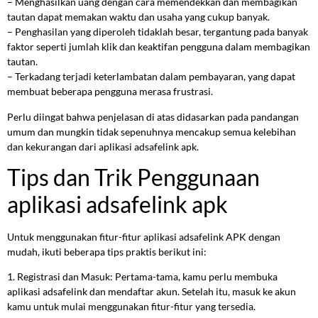
– Menghasilkan uang dengan cara memendekkan dan membagikan
tautan dapat memakan waktu dan usaha yang cukup banyak.
– Penghasilan yang diperoleh tidaklah besar, tergantung pada banyak
faktor seperti jumlah klik dan keaktifan pengguna dalam membagikan
tautan.
– Terkadang terjadi keterlambatan dalam pembayaran, yang dapat
membuat beberapa pengguna merasa frustrasi.
Perlu diingat bahwa penjelasan di atas didasarkan pada pandangan
umum dan mungkin tidak sepenuhnya mencakup semua kelebihan
dan kekurangan dari aplikasi adsafelink apk.
Tips dan Trik Penggunaan
aplikasi adsafelink apk
Untuk menggunakan fitur-fitur aplikasi adsafelink APK dengan
mudah, ikuti beberapa tips praktis berikut ini:
1. Registrasi dan Masuk: Pertama-tama, kamu perlu membuka
aplikasi adsafelink dan mendaftar akun. Setelah itu, masuk ke akun
kamu untuk mulai menggunakan fitur-fitur yang tersedia.