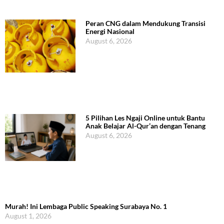
Peran CNG dalam Mendukung Transisi
Energi Nasional
August 6, 2026
5 Pilihan Les Ngaji Online untuk Bantu
Anak Belajar Al-Qur’an dengan Tenang
August 6, 2026
Murah! Ini Lembaga Public Speaking Surabaya No. 1
August 1, 2026