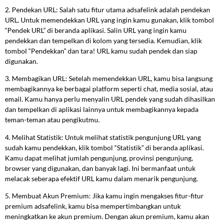
2. Pendekan URL: Salah satu fitur utama adsafelink adalah pendekan
URL. Untuk memendekkan URL yang ingin kamu gunakan, klik tombol
“Pendek URL” di beranda aplikasi. Salin URL yang ingin kamu
pendekkan dan tempelkan di kolom yang tersedia. Kemudian, klik
tombol “Pendekkan” dan tara! URL kamu sudah pendek dan siap
digunakan.
3. Membagikan URL: Setelah memendekkan URL, kamu bisa langsung
membagikannya ke berbagai platform seperti chat, media sosial, atau
email. Kamu hanya perlu menyalin URL pendek yang sudah dihasilkan
dan tempelkan di aplikasi lainnya untuk membagikannya kepada
teman-teman atau pengikutmu.
4. Melihat Statistik: Untuk melihat statistik pengunjung URL yang
sudah kamu pendekkan, klik tombol “Statistik” di beranda aplikasi.
Kamu dapat melihat jumlah pengunjung, provinsi pengunjung,
browser yang digunakan, dan banyak lagi. Ini bermanfaat untuk
melacak seberapa efektif URL kamu dalam menarik pengunjung.
5. Membuat Akun Premium: Jika kamu ingin mengakses fitur-fitur
premium adsafelink, kamu bisa mempertimbangkan untuk
meningkatkan ke akun premium. Dengan akun premium, kamu akan