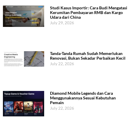
Studi Kasus Importir: Cara Budi Mengatasi
Kerumitan Pembayaran RMB dan Kargo
Udara dari China
July 29, 2026
Tanda-Tanda Rumah Sudah Memerlukan
Renovasi, Bukan Sekadar Perbaikan Kecil
July 22, 2026
Diamond Mobile Legends dan Cara
Menggunakannya Sesuai Kebutuhan
Pemain
July 22, 2026