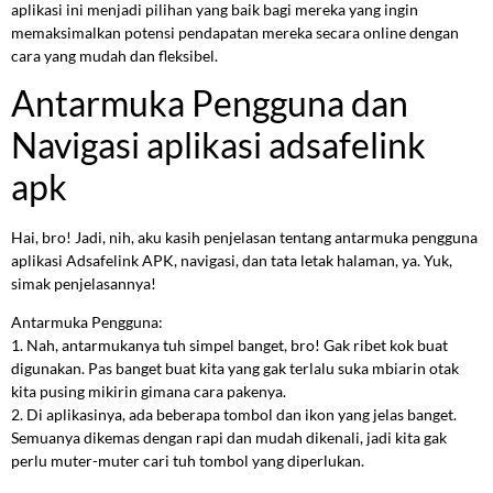
aplikasi ini menjadi pilihan yang baik bagi mereka yang ingin
memaksimalkan potensi pendapatan mereka secara online dengan
cara yang mudah dan fleksibel.
Antarmuka Pengguna dan
Navigasi aplikasi adsafelink
apk
Hai, bro! Jadi, nih, aku kasih penjelasan tentang antarmuka pengguna
aplikasi Adsafelink APK, navigasi, dan tata letak halaman, ya. Yuk,
simak penjelasannya!
Antarmuka Pengguna:
1. Nah, antarmukanya tuh simpel banget, bro! Gak ribet kok buat
digunakan. Pas banget buat kita yang gak terlalu suka mbiarin otak
kita pusing mikirin gimana cara pakenya.
2. Di aplikasinya, ada beberapa tombol dan ikon yang jelas banget.
Semuanya dikemas dengan rapi dan mudah dikenali, jadi kita gak
perlu muter-muter cari tuh tombol yang diperlukan.