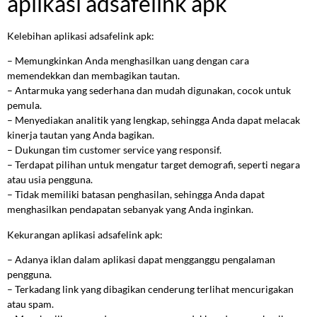
aplikasi adsafelink apk
Kelebihan aplikasi adsafelink apk:
– Memungkinkan Anda menghasilkan uang dengan cara
memendekkan dan membagikan tautan.
– Antarmuka yang sederhana dan mudah digunakan, cocok untuk
pemula.
– Menyediakan analitik yang lengkap, sehingga Anda dapat melacak
kinerja tautan yang Anda bagikan.
– Dukungan tim customer service yang responsif.
– Terdapat pilihan untuk mengatur target demografi, seperti negara
atau usia pengguna.
– Tidak memiliki batasan penghasilan, sehingga Anda dapat
menghasilkan pendapatan sebanyak yang Anda inginkan.
Kekurangan aplikasi adsafelink apk:
– Adanya iklan dalam aplikasi dapat mengganggu pengalaman
pengguna.
– Terkadang link yang dibagikan cenderung terlihat mencurigakan
atau spam.