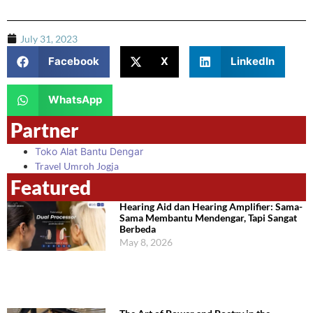
July 31, 2023
Facebook
X
LinkedIn
WhatsApp
Partner
Toko Alat Bantu Dengar
Travel Umroh Jogja
Featured
Hearing Aid dan Hearing Amplifier: Sama-
Sama Membantu Mendengar, Tapi Sangat
Berbeda
May 8, 2026