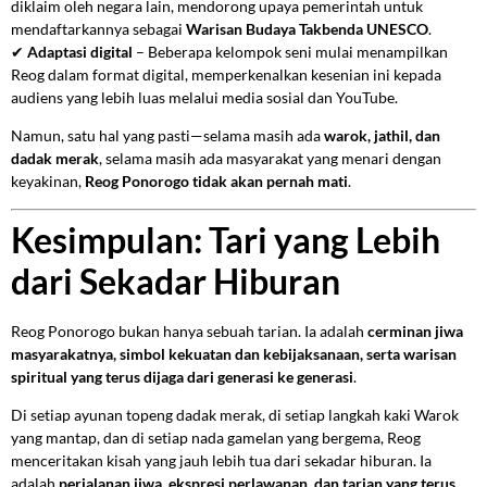
diklaim oleh negara lain, mendorong upaya pemerintah untuk
mendaftarkannya sebagai
Warisan Budaya Takbenda UNESCO
.
✔
Adaptasi digital
– Beberapa kelompok seni mulai menampilkan
Reog dalam format digital, memperkenalkan kesenian ini kepada
audiens yang lebih luas melalui media sosial dan YouTube.
Namun, satu hal yang pasti—selama masih ada
warok, jathil, dan
dadak merak
, selama masih ada masyarakat yang menari dengan
keyakinan,
Reog Ponorogo tidak akan pernah mati
.
Kesimpulan: Tari yang Lebih
dari Sekadar Hiburan
Reog Ponorogo bukan hanya sebuah tarian. Ia adalah
cerminan jiwa
masyarakatnya, simbol kekuatan dan kebijaksanaan, serta warisan
spiritual yang terus dijaga dari generasi ke generasi
.
Di setiap ayunan topeng dadak merak, di setiap langkah kaki Warok
yang mantap, dan di setiap nada gamelan yang bergema, Reog
menceritakan kisah yang jauh lebih tua dari sekadar hiburan. Ia
adalah
perjalanan jiwa, ekspresi perlawanan, dan tarian yang terus