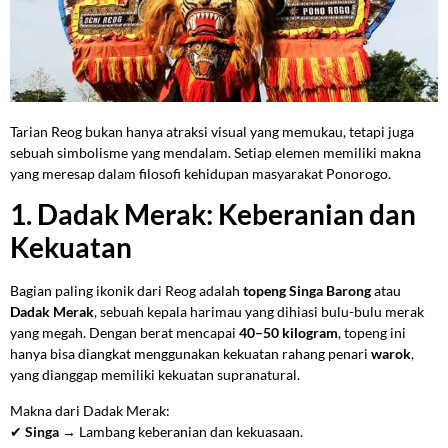
Tarian Reog bukan hanya atraksi visual yang memukau, tetapi juga
sebuah simbolisme yang mendalam. Setiap elemen memiliki makna
yang meresap dalam filosofi kehidupan masyarakat Ponorogo.
1. Dadak Merak: Keberanian dan
Kekuatan
Bagian paling ikonik dari Reog adalah
topeng Singa Barong
atau
Dadak Merak
, sebuah kepala harimau yang dihiasi bulu-bulu merak
yang megah. Dengan berat mencapai
40–50 kilogram
, topeng ini
hanya bisa diangkat menggunakan kekuatan rahang penari
warok
,
yang dianggap memiliki kekuatan supranatural.
Makna dari Dadak Merak:
✔
Singa
→ Lambang keberanian dan kekuasaan.