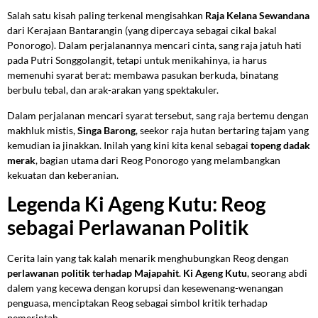
Salah satu kisah paling terkenal mengisahkan
Raja Kelana Sewandana
dari Kerajaan Bantarangin (yang dipercaya sebagai cikal bakal
Ponorogo). Dalam perjalanannya mencari cinta, sang raja jatuh hati
pada Putri Songgolangit, tetapi untuk menikahinya, ia harus
memenuhi syarat berat: membawa pasukan berkuda, binatang
berbulu tebal, dan arak-arakan yang spektakuler.
Dalam perjalanan mencari syarat tersebut, sang raja bertemu dengan
makhluk mistis,
Singa Barong
, seekor raja hutan bertaring tajam yang
kemudian ia jinakkan. Inilah yang kini kita kenal sebagai
topeng dadak
merak
, bagian utama dari Reog Ponorogo yang melambangkan
kekuatan dan keberanian.
Legenda Ki Ageng Kutu: Reog
sebagai Perlawanan Politik
Cerita lain yang tak kalah menarik menghubungkan Reog dengan
perlawanan politik terhadap Majapahit
.
Ki Ageng Kutu
, seorang abdi
dalem yang kecewa dengan korupsi dan kesewenang-wenangan
penguasa, menciptakan Reog sebagai simbol kritik terhadap
pemerintah.