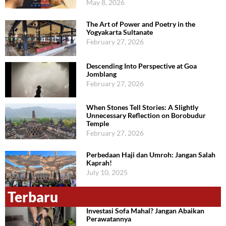
May 8, 2026
The Art of Power and Poetry in the
Yogyakarta Sultanate
February 27, 2026
Descending Into Perspective at Goa
Jomblang
February 27, 2026
When Stones Tell Stories: A Slightly
Unnecessary Reflection on Borobudur
Temple
February 27, 2026
Perbedaan Haji dan Umroh: Jangan Salah
Kaprah!
July 10, 2025
Terbaru
Investasi Sofa Mahal? Jangan Abaikan
Perawatannya