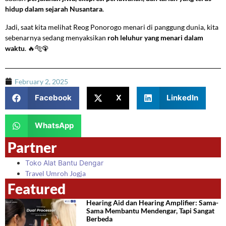
hidup dalam sejarah Nusantara
.
Jadi, saat kita melihat Reog Ponorogo menari di panggung dunia, kita
sebenarnya sedang menyaksikan
roh leluhur yang menari dalam
waktu
. 🔥🐅🦚
February 2, 2025
Facebook
X
LinkedIn
WhatsApp
Partner
Toko Alat Bantu Dengar
Travel Umroh Jogja
Featured
Hearing Aid dan Hearing Amplifier: Sama-
Sama Membantu Mendengar, Tapi Sangat
Berbeda