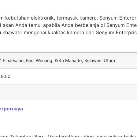
m kebutuhan elektronik, termasuk kamera. Senyum Enterp
l akan Anda temui apabila Anda berbelanja di Senyum Enter
u khawatir mengenai kualitas kamera dari Senyum Enterprise
, Pinaesaan, Kec. Wenang, Kota Manado, Sulawesi Utara
19.00
Terpercaya
kom Teknologi Baru. Mendapatkan rating yang cukup baik