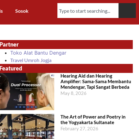
is
Sosok
Partner
Toko Alat Bantu Dengar
Travel Umroh Jogja
Featured
Hearing Aid dan Hearing
Amplifier: Sama-Sama Membantu
Mendengar, Tapi Sangat Berbeda
May 8, 2026
The Art of Power and Poetry in
the Yogyakarta Sultanate
February 27, 2026