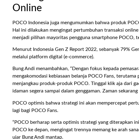
Online
POCO Indonesia juga mengumumkan bahwa produk POCO sela
Hal ini dilakukan mengingat pertumbuhan transaksi online 
menjadi pilihan mayoritas pengguna smartphone POCO, t
Menurut Indonesia Gen Z Report 2022, sebanyak 79% Gener
melalui platform digital (e-commerce).
Bung Andi menambahkan, “Dengan fokus kepada pemasara
mengakomodasi kebiasaan belanja POCO Fans, terutama p
menjangkau produk-produk POCO. Tinggal klik aja dari g
idaman segera sampai dalam genggaman. Zaman sekarang s
POCO optimis bahwa strategi ini akan mempercepat per
lagi bagi POCO Fans.
“POCO berharap serta optimis strategi yang diterapkan i
POCO ke depan, mengingat trennya memang ke arah sana 
ujar Bung Andi mantap.