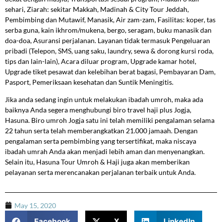
sehari, Ziarah: sekitar Makkah, Madinah & City Tour Jeddah,
Pembimbing dan Mutawif, Manasik, Air zam-zam, Fasilitas: koper, tas
serba guna, kain ikhrom/mukena, bergo, seragam, buku manasik dan
doa-doa, Asuransi perjalanan. Layanan tidak termasuk Pengeluaran
pribadi (Telepon, SMS, uang saku, laundry, sewa & dorong kursi roda,
tips dan lain-lain), Acara diluar program, Upgrade kamar hotel,
Upgrade tiket pesawat dan kelebihan berat bagasi, Pembayaran Dam,
Pasport, Pemeriksaan kesehatan dan Suntik Meningitis.
Jika anda sedang ingin untuk melakukan ibadah umroh, maka ada
baiknya Anda segera menghubungi biro travel haji plus Jogja,
Hasuna. Biro umroh Jogja satu ini telah memiliki pengalaman selama
22 tahun serta telah memberangkatkan 21.000 jamaah. Dengan
pengalaman serta pembimbing yang tersertifikat, maka niscaya
ibadah umrah Anda akan menjadi lebih aman dan menyenangkan.
Selain itu, Hasuna Tour Umroh & Haji juga akan memberikan
pelayanan serta merencanakan perjalanan terbaik untuk Anda.
May 15, 2020
Facebook
X
LinkedIn