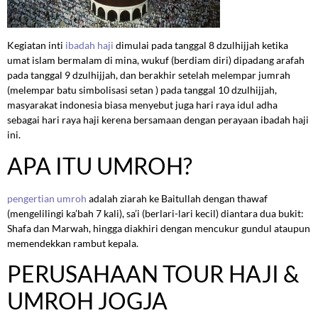
Kegiatan inti
ibadah haji
dimulai pada tanggal 8 dzulhijjah ketika
umat islam bermalam di mina, wukuf (berdiam diri) dipadang arafah
pada tanggal 9 dzulhijjah, dan berakhir setelah melempar jumrah
(melempar batu simbolisasi setan ) pada tanggal 10 dzulhijjah,
masyarakat indonesia biasa menyebut juga hari raya idul adha
sebagai hari raya haji kerena bersamaan dengan perayaan ibadah haji
ini.
APA ITU UMROH?
pengertian umroh
adalah ziarah ke Baitullah dengan thawaf
(mengelilingi ka’bah 7 kali), sa’i (berlari-lari kecil) diantara dua bukit:
Shafa dan Marwah, hingga diakhiri dengan mencukur gundul ataupun
memendekkan rambut kepala.
PERUSAHAAN TOUR HAJI &
UMROH JOGJA