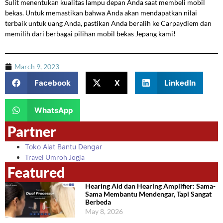
Sulit menentukan kualitas lampu depan Anda saat membeli mobil
bekas. Untuk memastikan bahwa Anda akan mendapatkan nilai
terbaik untuk uang Anda, pastikan Anda beralih ke Carpaydiem dan
memilih dari berbagai pilihan mobil bekas Jepang kami!
March 9, 2023
Facebook
X
LinkedIn
WhatsApp
Partner
Toko Alat Bantu Dengar
Travel Umroh Jogja
Featured
Hearing Aid dan Hearing Amplifier: Sama-
Sama Membantu Mendengar, Tapi Sangat
Berbeda
May 8, 2026