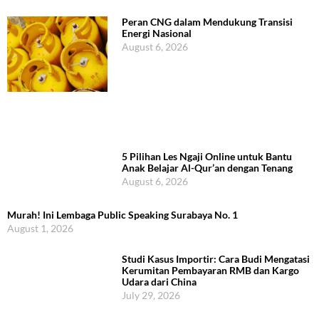
Peran CNG dalam Mendukung Transisi
Energi Nasional
August 6, 2026
5 Pilihan Les Ngaji Online untuk Bantu
Anak Belajar Al-Qur’an dengan Tenang
August 6, 2026
Murah! Ini Lembaga Public Speaking Surabaya No. 1
August 1, 2026
Studi Kasus Importir: Cara Budi Mengatasi
Kerumitan Pembayaran RMB dan Kargo
Udara dari China
July 29, 2026