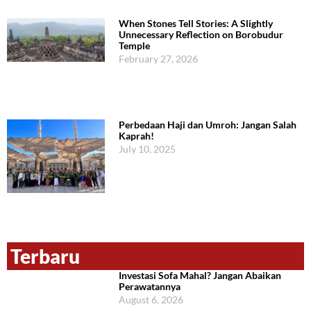
When Stones Tell Stories: A Slightly
Unnecessary Reflection on Borobudur
Temple
February 27, 2026
Perbedaan Haji dan Umroh: Jangan Salah
Kaprah!
July 10, 2025
Terbaru
Investasi Sofa Mahal? Jangan Abaikan
Perawatannya
August 6, 2026