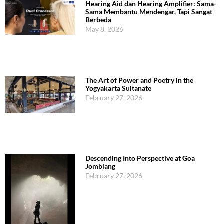
Hearing Aid dan Hearing Amplifier: Sama-
Sama Membantu Mendengar, Tapi Sangat
Berbeda
May 8, 2026
The Art of Power and Poetry in the
Yogyakarta Sultanate
February 27, 2026
Descending Into Perspective at Goa
Jomblang
February 27, 2026