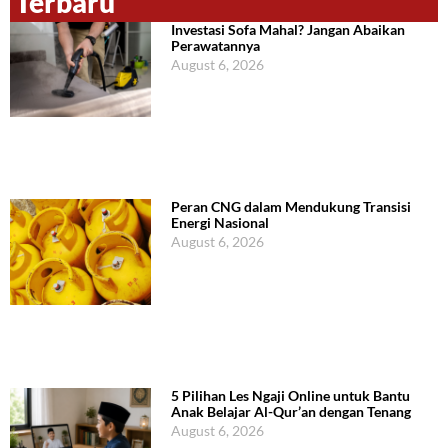
Terbaru
Investasi Sofa Mahal? Jangan Abaikan
Perawatannya
August 6, 2026
Peran CNG dalam Mendukung Transisi
Energi Nasional
August 6, 2026
5 Pilihan Les Ngaji Online untuk Bantu
Anak Belajar Al-Qur’an dengan Tenang
August 6, 2026