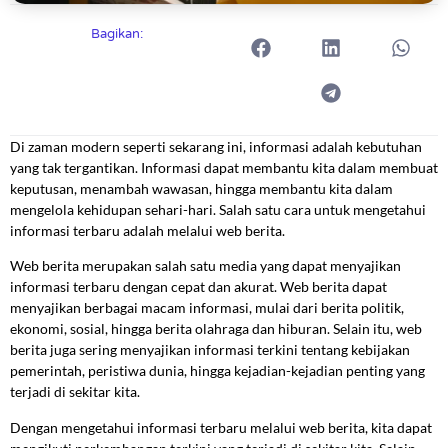
Bagikan:
Di zaman modern seperti sekarang ini, informasi adalah kebutuhan
yang tak tergantikan. Informasi dapat membantu kita dalam membuat
keputusan, menambah wawasan, hingga membantu kita dalam
mengelola kehidupan sehari-hari. Salah satu cara untuk mengetahui
informasi terbaru adalah melalui web berita.
Web berita merupakan salah satu media yang dapat menyajikan
informasi terbaru dengan cepat dan akurat. Web berita dapat
menyajikan berbagai macam informasi, mulai dari berita politik,
ekonomi, sosial, hingga berita olahraga dan hiburan. Selain itu, web
berita juga sering menyajikan informasi terkini tentang kebijakan
pemerintah, peristiwa dunia, hingga kejadian-kejadian penting yang
terjadi di sekitar kita.
Dengan mengetahui informasi terbaru melalui web berita, kita dapat