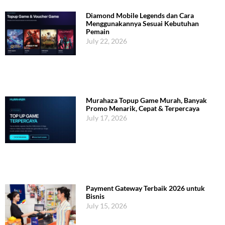
Diamond Mobile Legends dan Cara
Menggunakannya Sesuai Kebutuhan
Pemain
July 22, 2026
Murahaza Topup Game Murah, Banyak
Promo Menarik, Cepat & Terpercaya
July 17, 2026
Payment Gateway Terbaik 2026 untuk
Bisnis
July 15, 2026