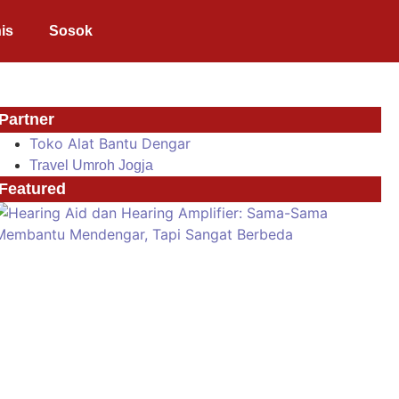
is
Sosok
Partner
Toko Alat Bantu Dengar
Travel Umroh Jogja
Featured