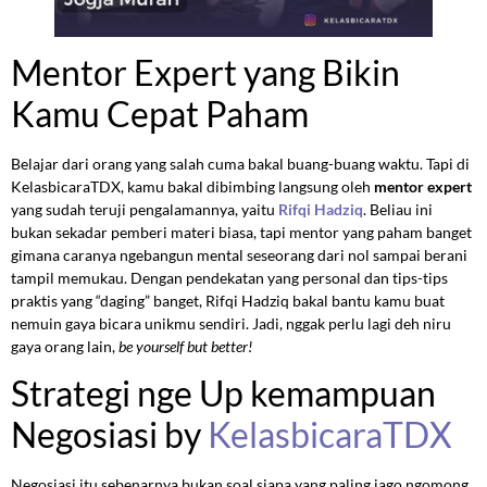
Mentor Expert yang Bikin
Kamu Cepat Paham
Belajar dari orang yang salah cuma bakal buang-buang waktu. Tapi di
KelasbicaraTDX, kamu bakal dibimbing langsung oleh
mentor expert
yang sudah teruji pengalamannya, yaitu
Rifqi Hadziq
. Beliau ini
bukan sekadar pemberi materi biasa, tapi mentor yang paham banget
gimana caranya ngebangun mental seseorang dari nol sampai berani
tampil memukau. Dengan pendekatan yang personal dan tips-tips
praktis yang “daging” banget, Rifqi Hadziq bakal bantu kamu buat
nemuin gaya bicara unikmu sendiri. Jadi, nggak perlu lagi deh niru
gaya orang lain,
be yourself but better!
Strategi nge Up kemampuan
Negosiasi by
KelasbicaraTDX
Negosiasi itu sebenarnya bukan soal siapa yang paling jago ngomong,