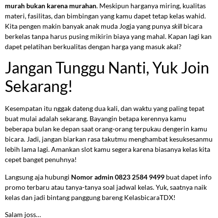
murah bukan karena murahan
. Meskipun harganya miring, kualitas
materi, fasilitas, dan bimbingan yang kamu dapet tetap kelas wahid.
Kita pengen makin banyak anak muda Jogja yang punya
skill
bicara
berkelas tanpa harus pusing mikirin biaya yang mahal. Kapan lagi kan
dapet pelatihan berkualitas dengan harga yang masuk akal?
Jangan Tunggu Nanti, Yuk Join
Sekarang!
Kesempatan itu nggak dateng dua kali, dan waktu yang paling tepat
buat mulai adalah sekarang. Bayangin betapa kerennya kamu
beberapa bulan ke depan saat orang-orang terpukau dengerin kamu
bicara. Jadi, jangan biarkan rasa takutmu menghambat kesuksesanmu
lebih lama lagi. Amankan slot kamu segera karena biasanya kelas kita
cepet banget penuhnya!
Langsung aja hubungi
Nomor admin 0823 2584 9499
buat dapet info
promo terbaru atau tanya-tanya soal jadwal kelas. Yuk, saatnya naik
kelas dan jadi bintang panggung bareng KelasbicaraTDX!
Salam joss…