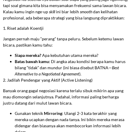
tapi soal gimana kita bisa menyamakan frekuensi sama lawan bicara.
Kalau kamu ingin nge-up
skill
ini biar lebih
smooth
dan kelihatan
profesional, ada beberapa strategi yang bisa langsung dipraktikkan:
1. Riset adalah Koentji
Jangan pernah maju “perang” tanpa peluru. Sebelum ketemu lawan
bicara, pastikan kamu tahu:
Siapa mereka?
Apa kebutuhan utama mereka?
Batas bawah kamu:
Di angka atau kondisi berapa kamu harus
bilang “tidak” dan mundur (ini biasa disebut BATNA—
Best
Alternative to a Negotiated Agreement
).
2. Jadilah Pendengar yang Aktif (Active Listening)
Banyak orang gagal negosiasi karena terlalu sibuk mikirin apa yang
mau diomongin selanjutnya. Padahal, informasi paling berharga
justru datang dari mulut lawan bicara.
Gunakan teknik
Mirroring
: Ulangi 2-3 kata terakhir yang
mereka ucapkan dengan nada tanya. Ini bikin mereka merasa
didengar dan biasanya akan membocorkan informasi lebih
dalam.