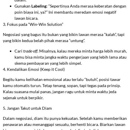
Gunakan
Labeling
: “Sepertinya Anda merasa keberatan dengan
poin biaya ini, ya?” Ini membantu meredam emosi negatif
lawan bicara.
3. Fokus pada “Win-Win Solution”
Negosiasi yang bagus itu bukan yang bikin lawan merasa “kalah”, tapi
yang bikin kedua belah pihak merasa “untung”.
Cari
trade-off
. Misalnya, kalau mereka minta harga lebih murah,
kamu bisa minta jangka waktu pengerjaan yang lebih lama atau
skema pembayaran yang lebih simpel.
4. Kendalikan Emosi (Keep it Cool)
Begitu kamu kelihatan emosional atau terlalu “butuh”, posisi tawar
kamu otomatis turun. Tetap tenang, sopan, tapi tegas pada prinsip.
Kalau suasana mulai panas, jangan ragu untuk minta waktu jeda
sejenak untuk berpikir.
5. Jangan Takut untuk Diam
Dalam negosiasi, diam itu punya kekuatan. Setelah kamu memberikan
penawaran atau menanggapi sesuatu, berhenti bicara. Biarkan lawan