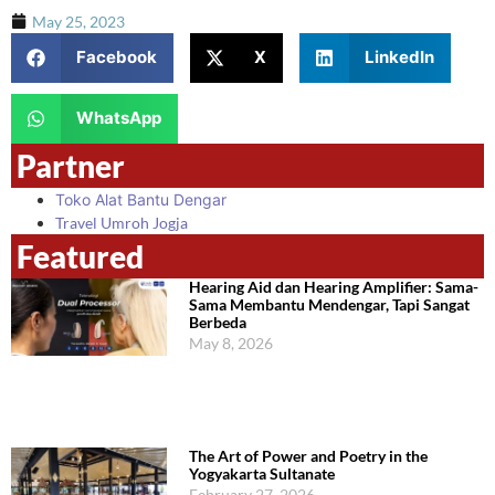
May 25, 2023
Facebook
X
LinkedIn
WhatsApp
Partner
Toko Alat Bantu Dengar
Travel Umroh Jogja
Featured
Hearing Aid dan Hearing Amplifier: Sama-
Sama Membantu Mendengar, Tapi Sangat
Berbeda
May 8, 2026
The Art of Power and Poetry in the
Yogyakarta Sultanate
February 27, 2026