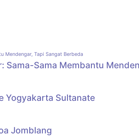
ier: Sama-Sama Membantu Mendeng
he Yogyakarta Sultanate
Goa Jomblang