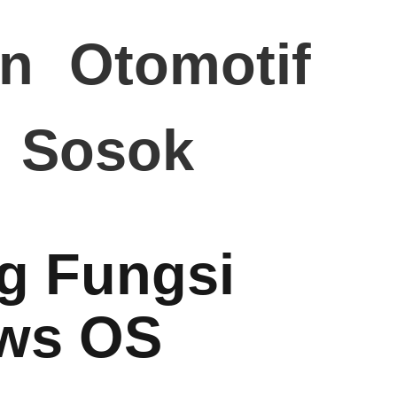
n
Otomotif
Sosok
g Fungsi
ows OS