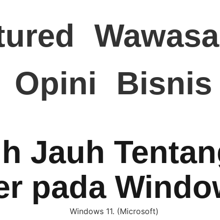
tured
Wawasa
Opini
Bisnis
h Jauh Tentan
er pada Wind