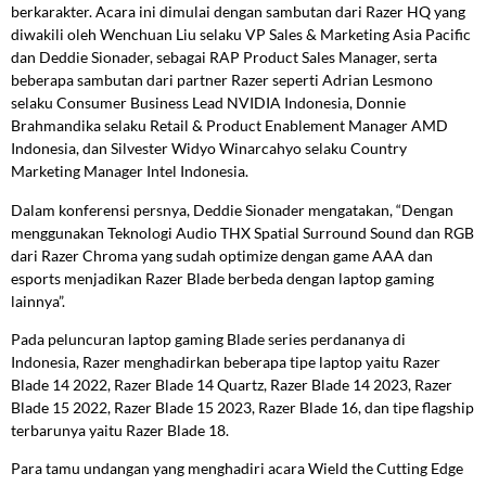
berkarakter. Acara ini dimulai dengan sambutan dari Razer HQ yang
diwakili oleh Wenchuan Liu selaku VP Sales & Marketing Asia Pacific
dan Deddie Sionader, sebagai RAP Product Sales Manager, serta
beberapa sambutan dari partner Razer seperti Adrian Lesmono
selaku Consumer Business Lead NVIDIA Indonesia, Donnie
Brahmandika selaku Retail & Product Enablement Manager AMD
Indonesia, dan Silvester Widyo Winarcahyo selaku Country
Marketing Manager Intel Indonesia.
Dalam konferensi persnya, Deddie Sionader mengatakan, “Dengan
menggunakan Teknologi Audio THX Spatial Surround Sound dan RGB
dari Razer Chroma yang sudah optimize dengan game AAA dan
esports menjadikan Razer Blade berbeda dengan laptop gaming
lainnya”.
Pada peluncuran laptop gaming Blade series perdananya di
Indonesia, Razer menghadirkan beberapa tipe laptop yaitu Razer
Blade 14 2022, Razer Blade 14 Quartz, Razer Blade 14 2023, Razer
Blade 15 2022, Razer Blade 15 2023, Razer Blade 16, dan tipe flagship
terbarunya yaitu Razer Blade 18.
Para tamu undangan yang menghadiri acara Wield the Cutting Edge