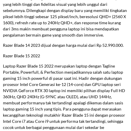
yang lebih tinggi dan fidelitas visual yang lebih unggul dari
sebelumnya. Dilengkapi dengan display baru yang memiliki tingkatan
piksel lebih tinggi sebesar 125 piksel/inch, beresolusi QHD+ (2560 X
1600), refresh rate up to 240Hz QHD+, dan response time kurang
dari 3ms makin membuat pengguna laptop ini bisa mendapatkan
pengalaman bermain game yang smooth dan immersive.
Razer Blade 14 2023 dijual dengan harga mulai dari Rp 52.990.000.
Razer Blade 15 2022
Laptop Razer Blade 15 2022 merupakan laptop dengan Tagline
Portable, Powerfull, & Perfection menjadikannya salah satu laptop
gaming 15 inch powerful di pasar saat ini. Hadir dengan dukungan
prosesor Intel Core Generasi ke-12 (14-core) dan GPU laptop seri
NVIDIA GeForce RTX 30 laptop ini memiliki pilihan display Full HD
360Hz, QHD 240Hz (G-SYNC atau OLED), atau UHD 144Hz,
membuat performanya tak tertandingi apalagi dikemas dalam sasis
laptop gaming 15 inch yang tipis. Para pengguna dapat merasakan
kecanggihan teknologi mutakhir Razer Blade 15 ini dengan prosesor
Intel Core i7 atau Core i9 untuk performa tak tertandingi, sehingga
cocok untuk berbagai penggunaan mulai dari sekedar be