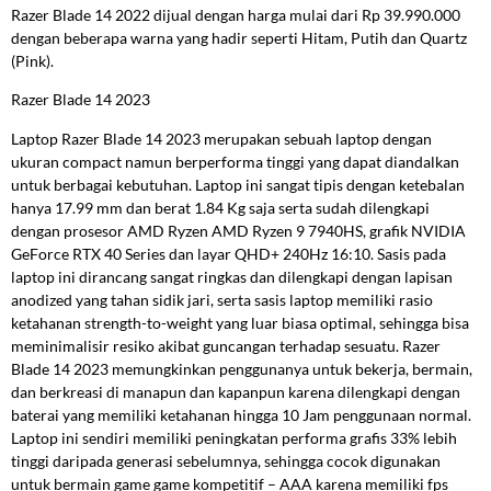
Razer Blade 14 2022 dijual dengan harga mulai dari Rp 39.990.000
dengan beberapa warna yang hadir seperti Hitam, Putih dan Quartz
(Pink).
Razer Blade 14 2023
Laptop Razer Blade 14 2023 merupakan sebuah laptop dengan
ukuran compact namun berperforma tinggi yang dapat diandalkan
untuk berbagai kebutuhan. Laptop ini sangat tipis dengan ketebalan
hanya 17.99 mm dan berat 1.84 Kg saja serta sudah dilengkapi
dengan prosesor AMD Ryzen AMD Ryzen 9 7940HS, grafik NVIDIA
GeForce RTX 40 Series dan layar QHD+ 240Hz 16:10. Sasis pada
laptop ini dirancang sangat ringkas dan dilengkapi dengan lapisan
anodized yang tahan sidik jari, serta sasis laptop memiliki rasio
ketahanan strength-to-weight yang luar biasa optimal, sehingga bisa
meminimalisir resiko akibat guncangan terhadap sesuatu. Razer
Blade 14 2023 memungkinkan penggunanya untuk bekerja, bermain,
dan berkreasi di manapun dan kapanpun karena dilengkapi dengan
baterai yang memiliki ketahanan hingga 10 Jam penggunaan normal.
Laptop ini sendiri memiliki peningkatan performa grafis 33% lebih
tinggi daripada generasi sebelumnya, sehingga cocok digunakan
untuk bermain game game kompetitif – AAA karena memiliki fps