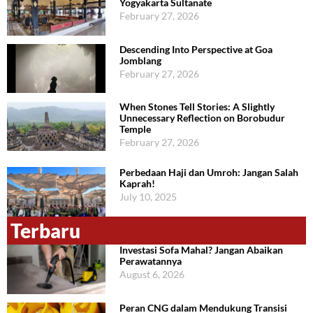
Yogyakarta Sultanate
February 27, 2026
Descending Into Perspective at Goa
Jomblang
February 27, 2026
When Stones Tell Stories: A Slightly
Unnecessary Reflection on Borobudur
Temple
February 27, 2026
Perbedaan Haji dan Umroh: Jangan Salah
Kaprah!
July 10, 2025
Terbaru
Investasi Sofa Mahal? Jangan Abaikan
Perawatannya
August 6, 2026
Peran CNG dalam Mendukung Transisi