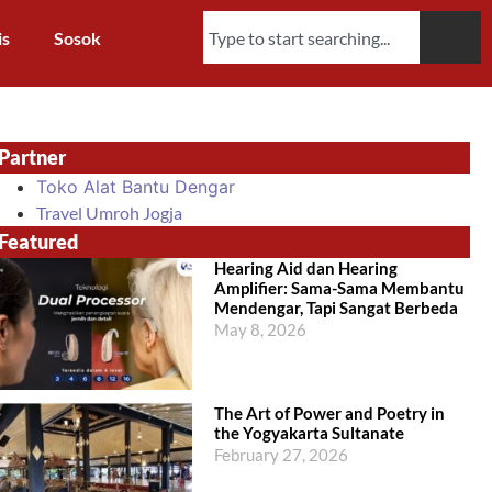
is
Sosok
Partner
Toko Alat Bantu Dengar
Travel Umroh Jogja
Featured
Hearing Aid dan Hearing
Amplifier: Sama-Sama Membantu
Mendengar, Tapi Sangat Berbeda
May 8, 2026
The Art of Power and Poetry in
the Yogyakarta Sultanate
February 27, 2026