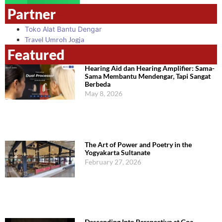
Partner
Toko Alat Bantu Dengar
Travel Umroh Jogja
Featured
Hearing Aid dan Hearing Amplifier: Sama-
Sama Membantu Mendengar, Tapi Sangat
Berbeda
May 8, 2026
The Art of Power and Poetry in the
Yogyakarta Sultanate
February 27, 2026
Descending Into Perspective at Goa