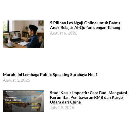
5 Pilihan Les Ngaji Online untuk Bantu
Anak Belajar Al-Qur’an dengan Tenang
August 6, 2026
Murah! Ini Lembaga Public Speaking Surabaya No. 1
August 1, 2026
Studi Kasus Importir: Cara Budi Mengatasi
Kerumitan Pembayaran RMB dan Kargo
Udara dari China
July 29, 2026