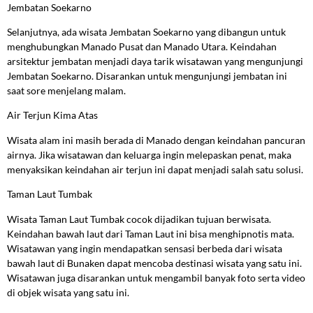
Jembatan Soekarno
Selanjutnya, ada wisata Jembatan Soekarno yang dibangun untuk
menghubungkan Manado Pusat dan Manado Utara. Keindahan
arsitektur jembatan menjadi daya tarik wisatawan yang mengunjungi
Jembatan Soekarno. Disarankan untuk mengunjungi jembatan ini
saat sore menjelang malam.
Air Terjun Kima Atas
Wisata alam ini masih berada di Manado dengan keindahan pancuran
airnya. Jika wisatawan dan keluarga ingin melepaskan penat, maka
menyaksikan keindahan air terjun ini dapat menjadi salah satu solusi.
Taman Laut Tumbak
Wisata Taman Laut Tumbak cocok dijadikan tujuan berwisata.
Keindahan bawah laut dari Taman Laut ini bisa menghipnotis mata.
Wisatawan yang ingin mendapatkan sensasi berbeda dari wisata
bawah laut di Bunaken dapat mencoba destinasi wisata yang satu ini.
Wisatawan juga disarankan untuk mengambil banyak foto serta video
di objek wisata yang satu ini.