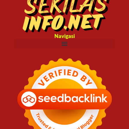
Navigasi