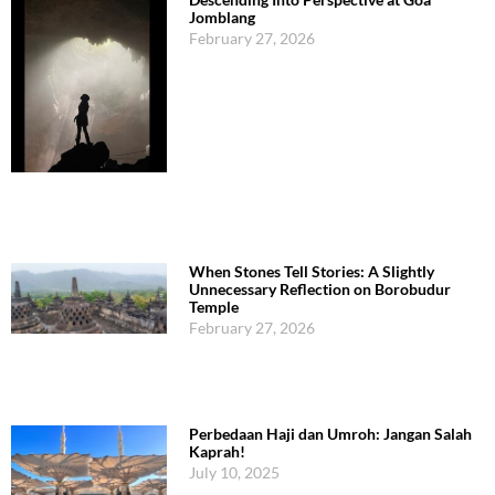
Jomblang
February 27, 2026
When Stones Tell Stories: A Slightly
Unnecessary Reflection on Borobudur
Temple
February 27, 2026
Perbedaan Haji dan Umroh: Jangan Salah
Kaprah!
July 10, 2025