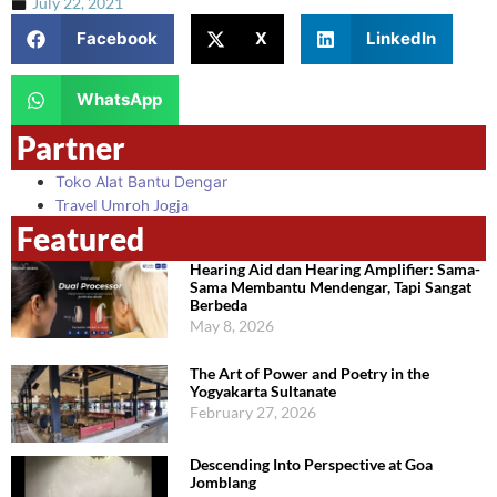
July 22, 2021
Facebook
X
LinkedIn
WhatsApp
Partner
Toko Alat Bantu Dengar
Travel Umroh Jogja
Featured
Hearing Aid dan Hearing Amplifier: Sama-
Sama Membantu Mendengar, Tapi Sangat
Berbeda
May 8, 2026
The Art of Power and Poetry in the
Yogyakarta Sultanate
February 27, 2026
Descending Into Perspective at Goa
Jomblang