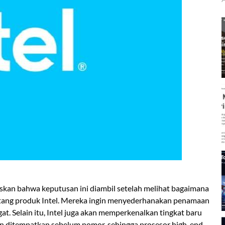
laskan bahwa keputusan ini diambil setelah melihat bagaimana
tentang produk Intel. Mereka ingin menyederhanakan penamaan
at. Selain itu, Intel juga akan memperkenalkan tingkat baru
kan ditempatkan sebelum nomor, sehingga prosesor high-end