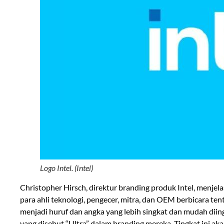
Logo Intel. (Intel)
Christopher Hirsch, direktur branding produk Intel, menje
para ahli teknologi, pengecer, mitra, dan OEM berbicara 
menjadi huruf dan angka yang lebih singkat dan mudah diing
yang disebut “Ultra” dalam branding mereka. Tingkat ini a