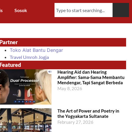
is
Sosok
Partner
Toko Alat Bantu Dengar
Travel Umroh Jogja
Featured
Hearing Aid dan Hearing
Amplifier: Sama-Sama Membantu
Mendengar, Tapi Sangat Berbeda
May 8, 2026
The Art of Power and Poetry in
the Yogyakarta Sultanate
February 27, 2026