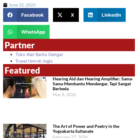
June 22, 2023
Facebook
X
LinkedIn
WhatsApp
Partner
Toko Alat Bantu Dengar
Travel Umroh Jogja
Featured
Hearing Aid dan Hearing Amplifier: Sama-
Sama Membantu Mendengar, Tapi Sangat
Berbeda
May 8, 2026
The Art of Power and Poetry in the
Yogyakarta Sultanate
February 27, 2026