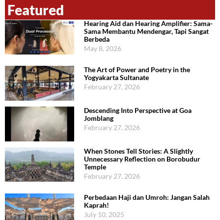
Featured
Hearing Aid dan Hearing Amplifier: Sama-
Sama Membantu Mendengar, Tapi Sangat
Berbeda
May 8, 2026
The Art of Power and Poetry in the
Yogyakarta Sultanate
February 27, 2026
Descending Into Perspective at Goa
Jomblang
February 27, 2026
When Stones Tell Stories: A Slightly
Unnecessary Reflection on Borobudur
Temple
February 27, 2026
Perbedaan Haji dan Umroh: Jangan Salah
Kaprah!
July 10, 2025