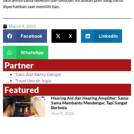
ukurannya sama sebelum dan sesudah. Ini adalah poin yang harus
diperhatikan saat memilih ban.
March 9, 2023
Facebook
X
LinkedIn
WhatsApp
Partner
Toko Alat Bantu Dengar
Travel Umroh Jogja
Featured
Hearing Aid dan Hearing Amplifier: Sama-
Sama Membantu Mendengar, Tapi Sangat
Berbeda
May 8, 2026