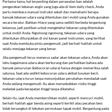
Pertama-tama, hal terpenting dalam perawatan ban adalah
pengecekan tekanan angin yang juga ada di item daily check. Anda
perlu membaca manual instruksi sekali dan memahami berapa
banyak tekanan udara yang ditentukan dari mobil yang Anda gunakan
secara teratur. Bahkan Hiace yang sama sedikit berbeda tergantung
kelasnya, jadi pastikan untuk mengetahui tekanan yang ditentukan
untuk mobil Anda. Ngomong-ngomong, tekanan udara yang
ditentukan ditunjukkan di sisi kanan panel instrumen, yang terlihat
saat Anda membuka pintu pengemudi, jadi berhati-hatilah untuk
selalu menjaga tekanan yang benar.
Jika pengemudi terus-menerus sadar akan tekanan udara, Anda akan
tahu bagaimana udara akan berkurang dan perhatikan bahwa ada
banyak penurunan (kebocoran udara) hanya dengan memeriksa salah
satunya. Saat ada sedikit kebocoran udara akibat tusukan kecil,
tekanan udara turun tanpa menunjukkan perubahan mendadak saat
Anda sedang mengemudi. Itu akan menyebabkan risiko tinggi
meledak pada kecepatan tinggi tanpa diketahui.
Selain itu, saat Anda membersihkan mobil, seperti mencuci mobil,
berhati-hatilah agar benda asing seperti kerikil atau pecahan besi
tidak tersangkut di lekukan permukaan tapak mobil. Bergantung pada