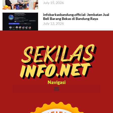
July 15, 2026
infobarkasbandung.official: Jembatan Jual
Beli Barang Bekas di Bandung Raya
July 13, 2026
Navigasi