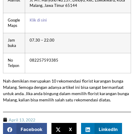
Alamat
Jl. MT. Haryono No.137, Dinoyo, Kec. Lowokwaru, Kota
Malang, Jawa Timur 65144
Google
Klik di sini
Maps
Jam
07.30 – 22.00
buka
No
082257593385
Telpon
Nah demikian merupakan 10 rekomendasi florist karangan bunga
Malang. Semoga dengan adanya artikel ini bisa sangat bermanfaat
untuk anda. Jika anda bingung dalam memilih florist karangan bunga
Malang, kalian bisa memilih salah satu rekomendasi diatas.
April 13, 2022
Facebook
X
LinkedIn