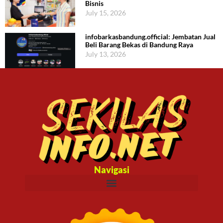
Bisnis
July 15, 2026
infobarkasbandung.official: Jembatan Jual
Beli Barang Bekas di Bandung Raya
July 13, 2026
Navigasi