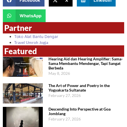
Facebook
X
LinkedIn
WhatsApp
Partner
Toko Alat Bantu Dengar
Travel Umroh Jogja
Featured
Hearing Aid dan Hearing Amplifier: Sama-
Sama Membantu Mendengar, Tapi Sangat
Berbeda
May 8, 2026
The Art of Power and Poetry in the
Yogyakarta Sultanate
February 27, 2026
Descending Into Perspective at Goa
Jomblang
February 27, 2026