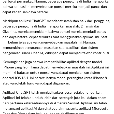
berbagai perangkat. Namun, beberapa pengguna di India melaporkan
bahwa aplikasi ini menyebabkan ponsel mereka menjadi panas dan
cepat kehabisan daya baterai.
Meskipun aplikasi ChatGPT mendapat sambutan baik dari pengguna,
beberapa pengguna di India melaporkan masalah. Dilansir dari
Gizchina, mereka mengklaim bahwa ponsel mereka menjadi panas
dan daya baterai cepat terkuras saat menggunakan aplikasi ini. Saat
ini, belum jelas apa yang menyebabkan masalah ini. Namun,
kemungkinan penggunaan masukan suara aplikasi dan sistem
pengenalan suara OpenAI, Whisper, dapat menjadi faktor kontribusi.
Kemungkinan juga bahwa kompatibilitas aplikasi dengan model
iPhone yang lebih lama dapat menyebabkan masalah ini. Aplikasi ini
memiliki batasan untuk ponsel yang dapat menjalankan sistem
operasi iOS 16.1. Ini berarti hanya model perangkat keras iPhone 8
atau yang lebih baru yang dapat digunakan.
Aplikasi ChatGPT telah menjadi sukses besar sejak diluncurkan.
Aplikasi ini telah diunduh lebih dari setengah juta kali dalam enam
hari pertama ketersediaannya di Amerika Serikat. Aplikasi ini telah
melampaui aplikasi AI dan chatbot lainnya, serta aplikasi Microsoft
Edge dan Bing dalam hal unduhan sejak diluncurkan.