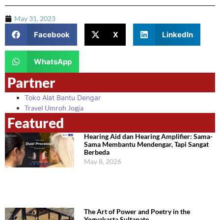
May 31, 2023
Facebook
X
LinkedIn
WhatsApp
Partner
Toko Alat Bantu Dengar
Travel Umroh Jogja
Featured
Hearing Aid dan Hearing Amplifier: Sama-
Sama Membantu Mendengar, Tapi Sangat
Berbeda
May 8, 2026
The Art of Power and Poetry in the
Yogyakarta Sultanate