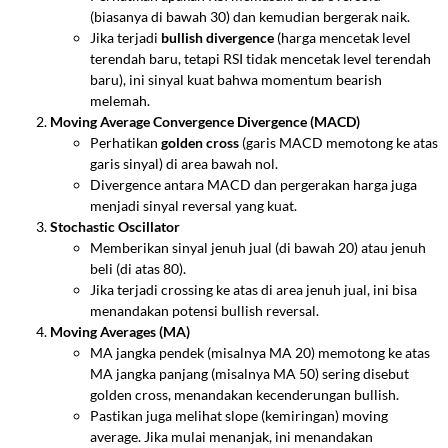
(biasanya di bawah 30) dan kemudian bergerak naik.
Jika terjadi
bullish divergence
(harga mencetak level
terendah baru, tetapi RSI tidak mencetak level terendah
baru), ini sinyal kuat bahwa momentum bearish
melemah.
Moving Average Convergence Divergence (MACD)
Perhatikan
golden cross
(garis MACD memotong ke atas
garis sinyal) di area bawah nol.
Divergence antara MACD dan pergerakan harga juga
menjadi sinyal reversal yang kuat.
Stochastic Oscillator
Memberikan sinyal jenuh jual (di bawah 20) atau jenuh
beli (di atas 80).
Jika terjadi crossing ke atas di area jenuh jual, ini bisa
menandakan potensi bullish reversal.
Moving Averages (MA)
MA jangka pendek (misalnya MA 20) memotong ke atas
MA jangka panjang (misalnya MA 50) sering disebut
golden cross, menandakan kecenderungan bullish.
Pastikan juga melihat slope (kemiringan) moving
average. Jika mulai menanjak, ini menandakan