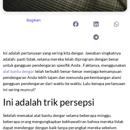
Bagikan:
Ini adalah pertanyaan yang sering kita dengar. Jawaban singkatnya
adalah: pasti tidak, selama mereka telah diprogram dengan benar
untuk gangguan pendengaran spesifik Anda . Faktanya, menggunakan
alat bantu dengar
telah terbukti benar-benar menjaga kemampuan
pendengaran Anda lebih tajam dan menunda perkembangan alami
gangguan pendengaran dari waktu ke waktu. Lalu kenapa pertanyaan
ini sering muncul?
Ini adalah trik persepsi
Setelah memakai alat bantu dengar selama beberapa minggu,
beberapa orang mengungkapkan kekhawatiran bahwa mereka tidak
dapat mendengar dengan baik tanpa perangkat mereka sebelum