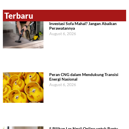
Terbaru
Investasi Sofa Mahal? Jangan Abaikan
Perawatannya
August 6, 2026
Peran CNG dalam Mendukung Transisi
Energi Nasional
August 6, 2026
5 Pilihan Les Ngaji Online untuk Bantu