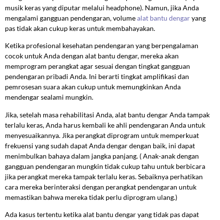
musik keras yang diputar melalui headphone). Namun, jika Anda
mengalami gangguan pendengaran, volume
alat bantu dengar
yang
pas tidak akan cukup keras untuk membahayakan.
Ketika profesional kesehatan pendengaran yang berpengalaman
cocok untuk Anda dengan alat bantu dengar, mereka akan
memprogram perangkat agar sesuai dengan tingkat gangguan
pendengaran pribadi Anda. Ini berarti tingkat amplifikasi dan
pemrosesan suara akan cukup untuk memungkinkan Anda
mendengar sealami mungkin.
Jika, setelah masa rehabilitasi Anda, alat bantu dengar Anda tampak
terlalu keras, Anda harus kembali ke ahli pendengaran Anda untuk
menyesuaikannya. Jika perangkat diprogram untuk memperkuat
frekuensi yang sudah dapat Anda dengar dengan baik, ini dapat
menimbulkan bahaya dalam jangka panjang. ( Anak-anak dengan
gangguan pendengaran mungkin tidak cukup tahu untuk berbicara
jika perangkat mereka tampak terlalu keras. Sebaiknya perhatikan
cara mereka berinteraksi dengan perangkat pendengaran untuk
memastikan bahwa mereka tidak perlu diprogram ulang.)
Ada kasus tertentu ketika alat bantu dengar yang tidak pas dapat