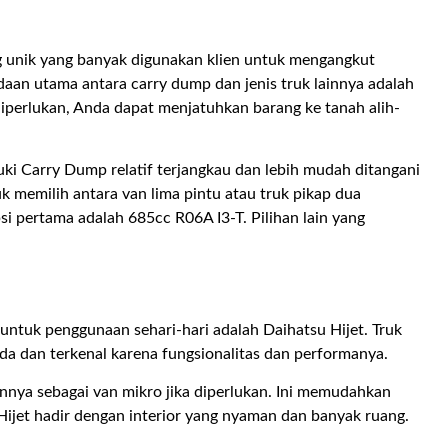
g unik yang banyak digunakan klien untuk mengangkut
daan utama antara carry dump dan jenis truk lainnya adalah
a diperlukan, Anda dapat menjatuhkan barang ke tanah alih-
uki Carry Dump relatif terjangkau dan lebih mudah ditangani
k memilih antara van lima pintu atau truk pikap dua
i pertama adalah 685cc R06A I3-T. Pilihan lain yang
 untuk penggunaan sehari-hari adalah Daihatsu Hijet. Truk
eda dan terkenal karena fungsionalitas dan performanya.
annya sebagai van mikro jika diperlukan. Ini memudahkan
ijet hadir dengan interior yang nyaman dan banyak ruang.