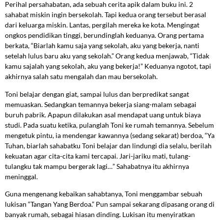
Perihal persahabatan, ada sebuah cerita apik dalam buku ini. 2
sahabat miskin ingin bersekolah. Tapi kedua orang tersebut berasal
dari keluarga miskin. Lantas, pergilah mereka ke kota. Mengingat
ongkos pendidikan tinggi, berundinglah keduanya. Orang pertama
berkata, “Biarlah kamu saja yang sekolah, aku yang bekerja, nanti
setelah lulus baru aku yang sekolah.” Orang kedua menjawab, “Tidak
kamu sajalah yang sekolah, aku yang bekerja!” Keduanya ngotot, tapi
akhirnya salah satu mengalah dan mau bersekolah.
Toni belajar dengan giat, sampai lulus dan berpredikat sangat
memuaskan. Sedangkan temannya bekerja siang-malam sebagai
buruh pabrik. Apapun dilakukan asal mendapat uang untuk biaya
studi. Pada suatu ketika, pulanglah Toni ke rumah temannya. Sebelum
mengetuk pintu, ia mendengar kawannya (sedang sekarat) berdoa, “Ya
Tuhan, biarlah sahabatku Toni belajar dan lindungi dia selalu, berilah
kekuatan agar cita-cita kami tercapai. Jari-jariku mati, tulang-
tulangku tak mampu bergerak lagi…” Sahabatnya itu akhirnya
meninggal.
Guna mengenang kebaikan sahabtanya, Toni menggambar sebuah
lukisan “Tangan Yang Berdoa.” Pun sampai sekarang dipasang orang di
banyak rumah, sebagai hiasan dinding. Lukisan itu menyiratkan