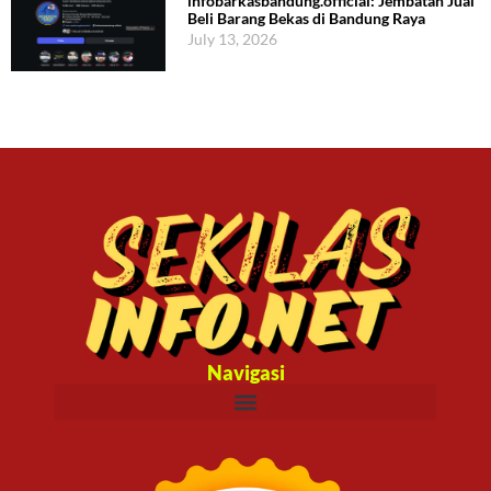
infobarkasbandung.official: Jembatan Jual
Beli Barang Bekas di Bandung Raya
July 13, 2026
Navigasi