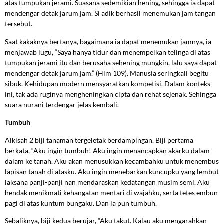
atas tumpukan jerami. Suasana sedemikian hening, sehingga ia dapat
mendengar detak jarum jam. Si adik berhasil menemukan jam tangan
tersebut.
Saat kakaknya bertanya, bagaimana ia dapat menemukan jamnya, ia
menjawab lugu, “Saya hanya tidur dan menempelkan telinga di atas
tumpukan jerami itu dan berusaha sehening mungkin, lalu saya dapat
mendengar detak jarum jam.” (Hlm 109). Manusia seringkali begitu
sibuk. Kehidupan modern mensyaratkan kompetisi. Dalam konteks
ini, tak ada ruginya mengheningkan cipta dan rehat sejenak. Sehingga
suara nurani terdengar jelas kembali.
Tumbuh
Alkisah 2 biji tanaman tergeletak berdampingan. Biji pertama
berkata, “Aku ingin tumbuh! Aku ingin menancapkan akarku dalam-
dalam ke tanah. Aku akan menusukkan kecambahku untuk menembus
lapisan tanah di atasku. Aku ingin menebarkan kuncupku yang lembut
laksana panji-panji nan mendaraskan kedatangan musim semi. Aku
hendak menikmati kehangatan mentari di wajahku, serta tetes embun
pagi di atas kuntum bungaku. Dan ia pun tumbuh.
Sebaliknya, biji kedua berujar, “Aku takut. Kalau aku mengarahkan