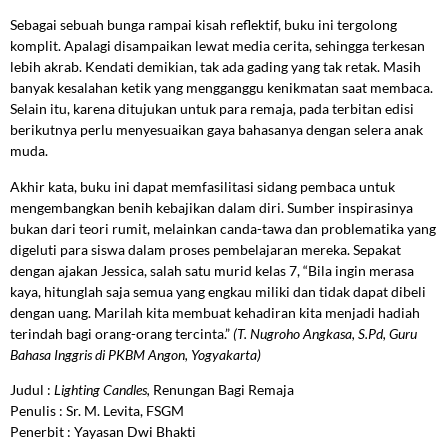
Sebagai sebuah bunga rampai kisah reflektif, buku ini tergolong
komplit. Apalagi disampaikan lewat media cerita, sehingga terkesan
lebih akrab. Kendati demikian, tak ada gading yang tak retak. Masih
banyak kesalahan ketik yang mengganggu kenikmatan saat membaca.
Selain itu, karena ditujukan untuk para remaja, pada terbitan edisi
berikutnya perlu menyesuaikan gaya bahasanya dengan selera anak
muda.
Akhir kata, buku ini dapat memfasilitasi sidang pembaca untuk
mengembangkan benih kebajikan dalam diri. Sumber inspirasinya
bukan dari teori rumit, melainkan canda-tawa dan problematika yang
digeluti para siswa dalam proses pembelajaran mereka. Sepakat
dengan ajakan Jessica, salah satu murid kelas 7, “Bila ingin merasa
kaya, hitunglah saja semua yang engkau miliki dan tidak dapat dibeli
dengan uang. Marilah kita membuat kehadiran kita menjadi hadiah
terindah bagi orang-orang tercinta.”
(T. Nugroho Angkasa, S.Pd, Guru
Bahasa Inggris di PKBM Angon, Yogyakarta)
Judul :
Lighting Candles,
Renungan Bagi Remaja
Penulis : Sr. M. Levita, FSGM
Penerbit : Yayasan Dwi Bhakti