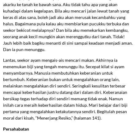
akarku ke tanah ke bawah sana. Aku tidak tahu apa yang akan
kuhadapi dalam kegelapan. Bila aku mencari jalan lewat tanah yang
keras di atas sana, boleh jadi aku akan merusak kecambahku yang
halus. Bagaimana pula kalau aku membiarkan pucukku terbuka dan
seekor bekicot melalapnya? Dan bila aku memekarkan kembangku,
seorang anak kecil mungkin akan merenggutku dari tanah. Tidak!
Jauh lebih baik bagiku menanti di sini sampai keadaan menjadi aman.
Dan ia pun menunggu.
Lantas, seekor ayam mengais-ais mencari makan. Akhirnya ia
menemukan biji yang tengah menunggu itu. Secepat kilat si ayam
menyambarnya. Manusia membutuhkan keberanian untuk
bertumbuh. Keberanian bukan untuk mengalahkan orang lain,
melainkan mengalahkan diri sendiri. Seringkali kesulitan terbesar
mencapai keberhasilan justru datang dari dalam diri. Keberanaian
bersikap tegas terhadap diri sendiri memang tidak enak. Namun
inilah cara meraih keberhasilan dalam hidup. Mari belajar dari biji
pertama yang mengalahkan ketakutannya sendiri. Begitulah pesan
moral dari kisah, “Menerjang Resiko,” (halaman 141).
Persahabatan