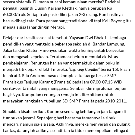
secara sistemik. Di mana nurani kemanusiaan mereka? Padahal
penggali pasir di Dusun Karang Klethak, hanya berupah Rp
60.000/truk. Setiap truk pasir dikerjakan 2-3 orang. Pun hasilnya
harus dibagi rata. Para penambang tradisional di tepi Kali Boyong itu
mengais sisa lahar dingin Merapi.
Belajar dari realitas sosial tersebut, Yayasan Dwi Bhakti – lembaga
pendidikan yang mengelola beberapa sekolah di Bandar Lampung,
Jakarta, dan Klaten – menyediakan waktu hening untuk bersyukur
dan mengasah kepekaan. Terutama sebelum memulai aktivitas
pembelajaran. Renungan harian yang termaktub dalam buku ini
menjadi titik pijak reflektif mereka.
“Lighting Candles”
berisi 150 kisah
inspiratif. Bila Anda memasuki kompleks keluarga besar SMP
Fransiskus Tanjung Karang (Fransita) pada jam 07.00-07.15 WIB
cerita-cerita inilah yang menggema. Sembari diiringi alunan pujian
bagi-Nya. Kumpulan renungan remaja ini diterbitkan untuk
merayakan rangkaian Yubelium SD-SMP Fransita pada 2010-2011.
Simaklah kisah berikut. Konon seseorang kehilangan jam tangan di
tumpukan jerami. Sepanjang hari bersama temannya ia sibuk
mencari, namun sia-sia saja. Akhirnya, mereka menyerah dan pulang.
Lantas, datanglah adiknya, sendirian ia tidur menempelkan telinga di