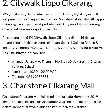
2. Citywalk Lippo Cikarang
Warga Cikarang dan sekitarnya pasti tidak asing lagi dengan mall
yang mempunyai banyak restoran ini. Mall itu adalah Citywalk Lippo
Cikarang. Selain jadi pusat perbelanjaan, Citywalk Lippo Cikarang
dikenal sebagai surganya kuliner hits.
Bagaimana tidak? Di Citywalk Lippo Cikarang dipenuhi dengan
tenant-tenant makanan yang kekiniaan. Seperti Gokana Ramen &
Teppan, Domino’s Pizza, J.Co Donuts & Coffee, A Fung Baso Sapi Asli,
Raa Cha, hingga Ichiban Sushi.
Alamat : Jalan. MH. Thamrin No. Kav 10, Sukaresmi, Cikarang
Selatan, Bekasi
Jam buka : 10.30 – 22.00 WIB
Telepon : 021 29287333
3. Chadstone Cikarang Mall
Chadstone Cikarang Mall ini resmi dibuka pada November 2019
kemarin. Tidak heran jika Chadstone Cikarang Mall ini tampil fresh
dalam memenuhi gaya hidup dan kebutuhan masyarakat.