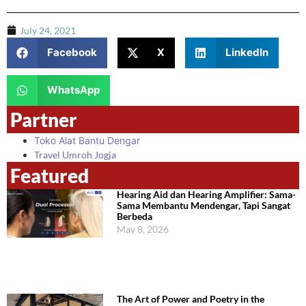
July 24, 2021
Facebook
X
LinkedIn
WhatsApp
Partner
Toko Alat Bantu Dengar
Travel Umroh Jogja
Featured
Hearing Aid dan Hearing Amplifier: Sama-
Sama Membantu Mendengar, Tapi Sangat
Berbeda
May 8, 2026
The Art of Power and Poetry in the