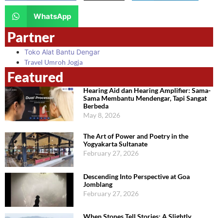
WhatsApp
Partner
Toko Alat Bantu Dengar
Travel Umroh Jogja
Featured
Hearing Aid dan Hearing Amplifier: Sama-
Sama Membantu Mendengar, Tapi Sangat
Berbeda
May 8, 2026
The Art of Power and Poetry in the
Yogyakarta Sultanate
February 27, 2026
Descending Into Perspective at Goa
Jomblang
February 27, 2026
When Stones Tell Stories: A Slightly