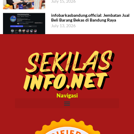
July 15, 2026
infobarkasbandung.official: Jembatan Jual
Beli Barang Bekas di Bandung Raya
July 13, 2026
Navigasi